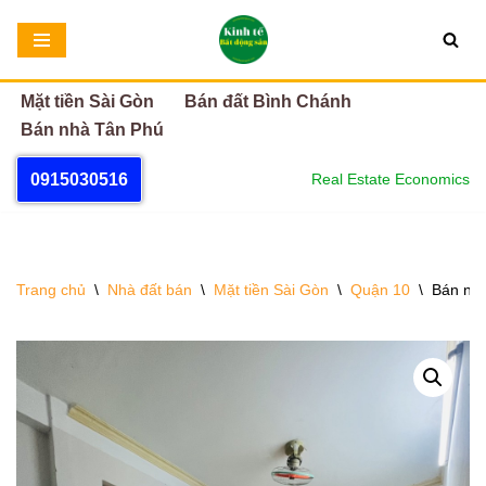
Chuyển
tới
Mặt tiền Sài Gòn
Bán đất Bình Chánh
nội
Bán nhà Tân Phú
dung
0915030516
Real Estate Economics
Trang chủ
\
Nhà đất bán
\
Mặt tiền Sài Gòn
\
Quận 10
\
Bán nhà