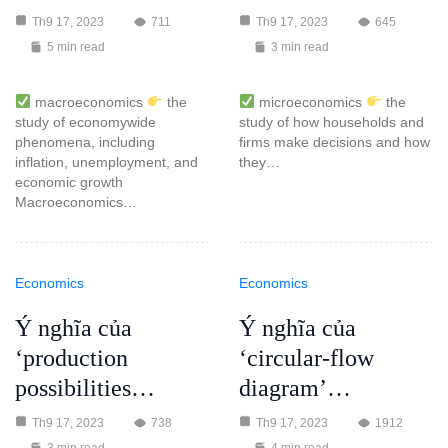
Th9 17, 2023
711
Th9 17, 2023
645
5 min read
3 min read
macroeconomics
the
microeconomics
the
study of economywide
study of how households and
phenomena, including
firms make decisions and how
inflation, unemployment, and
they…
economic growth
Macroeconomics…
Economics
Economics
Ý nghĩa của
Ý nghĩa của
‘production
‘circular-flow
possibilities…
diagram’…
Th9 17, 2023
738
Th9 17, 2023
1912