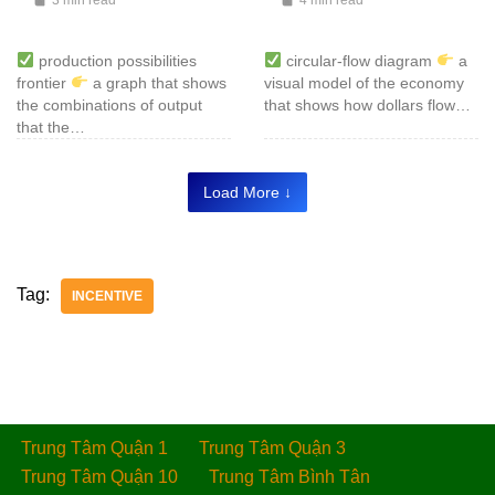
3 min read
4 min read
production possibilities
circular-flow diagram
a
frontier
a graph that shows
visual model of the economy
the combinations of output
that shows how dollars flow…
that the…
Load More ↓
Tag:
INCENTIVE
Trung Tâm Quận 1
Trung Tâm Quận 3
Trung Tâm Quận 10
Trung Tâm Bình Tân