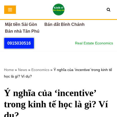
Chuyển
tới
Mặt tiền Sài Gòn
Bán đất Bình Chánh
nội
Bán nhà Tân Phú
dung
0915030516
Real Estate Economics
Home
»
News
»
Economics
»
Ý nghĩa của ‘incentive’ trong kinh tế
học là gì? Ví dụ?
Ý nghĩa của ‘incentive’
trong kinh tế học là gì? Ví
dụ?