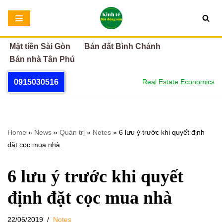
Chuyển
tới
Mặt tiền Sài Gòn
Bán đất Bình Chánh
nội
Bán nhà Tân Phú
dung
0915030516
Real Estate Economics
Home
»
News
»
Quản trị
»
Notes
»
6 lưu ý trước khi quyết định
đặt cọc mua nhà
6 lưu ý trước khi quyết
định đặt cọc mua nhà
22/06/2019
Notes