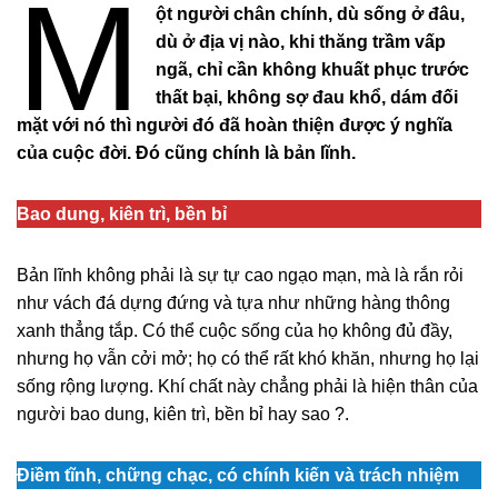
M
ột người chân chính, dù sống ở đâu,
dù ở địa vị nào, khi thăng trầm vấp
ngã, chỉ cần không khuất phục trước
thất bại, không sợ đau khổ, dám đối
mặt với nó thì người đó đã hoàn thiện được ý nghĩa
của cuộc đời. Đó cũng chính là bản lĩnh.
Bao dung, kiên trì, bền bỉ
Bản lĩnh không phải là sự tự cao ngạo mạn, mà là rắn rỏi
như vách đá dựng đứng và tựa như những hàng thông
xanh thẳng tắp. Có thể cuộc sống của họ không đủ đầy,
nhưng họ vẫn cởi mở; họ có thể rất khó khăn, nhưng họ lại
sống rộng lượng. Khí chất này chẳng phải là hiện thân của
người bao dung, kiên trì, bền bỉ hay sao ?.
Điềm tĩnh, chững chạc, có chính kiến và trách nhiệm