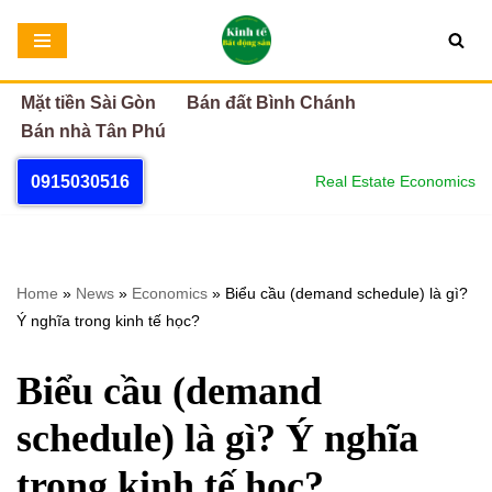
Chuyển
tới
Mặt tiền Sài Gòn
Bán đất Bình Chánh
nội
Bán nhà Tân Phú
dung
0915030516
Real Estate Economics
Home
»
News
»
Economics
»
Biểu cầu (demand schedule) là gì?
Ý nghĩa trong kinh tế học?
Biểu cầu (demand
schedule) là gì? Ý nghĩa
trong kinh tế học?