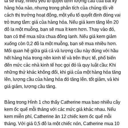
ta sẽ thấy, nhiều yếu tố quyết định lượng cầu của bất kỳ
hàng hóa nào, nhưng trong phân tích của chúng tôi về
cách thị trường hoạt động, một yếu tố quyết định đóng vai
trò trung tâm: giá của hàng hóa. Nếu giá kem tăng lên 20
đô la một muỗng, bạn sẽ mua ít kem hơn. Thay vào đó,
bạn có thể mua sữa chua đông lạnh. Nếu giá kem giảm
xuống còn 0,2 đô la một muỗng, bạn sẽ mua nhiều hơn.
Mối quan hệ giữa giá cả và lượng cầu này đúng với hầu
hết hàng hóa trong nền kinh tế và trên thực tế, phổ biến
đến mức các nhà kinh tế học gọi đó là quy luật cầu: Khi
những thứ khác không đổi, khi giá của một hàng hóa tăng
lên, lượng cầu của hàng hóa đó tăng lên. tốt giảm, và khi
giá giảm, lượng cầu tăng.
Bảng trong Hình 1 cho thấy Catherine mua bao nhiêu cây
kem ốc quế mỗi tháng với các mức giá khác nhau. Nếu
kem miễn phí, Catherine ăn 12 chiếc kem ốc quế mỗi
tháng. Với giá 0,5 đô la một chiếc nón, Catherine mua 10