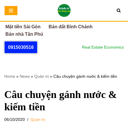
Chuyển
tới
Mặt tiền Sài Gòn
Bán đất Bình Chánh
nội
Bán nhà Tân Phú
dung
0915030516
Real Estate Economics
Home
»
News
»
Quản trị
»
Câu chuyện gánh nước & kiếm tiền
Câu chuyện gánh nước &
kiếm tiền
06/10/2020
Quản trị