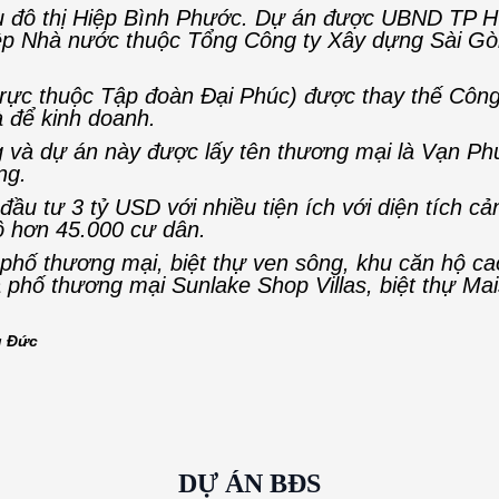
hu đô thị Hiệp Bình Phước. Dự án được UBND TP H
hiệp Nhà nước thuộc Tổng Công ty Xây dựng Sài Gò
ực thuộc Tập đoàn Đại Phúc) được thay thế Công t
 để kinh doanh.
và dự án này được lấy tên thương mại là Vạn Ph
ng.
 đầu tư 3 tỷ USD với nhiều tiện ích với diện tích
ô hơn 45.000 cư dân.
 phố thương mại, biệt thự ven sông, khu căn hộ c
phố thương mại Sunlake Shop Villas, biệt thự M
ủ Đức
DỰ ÁN BĐS