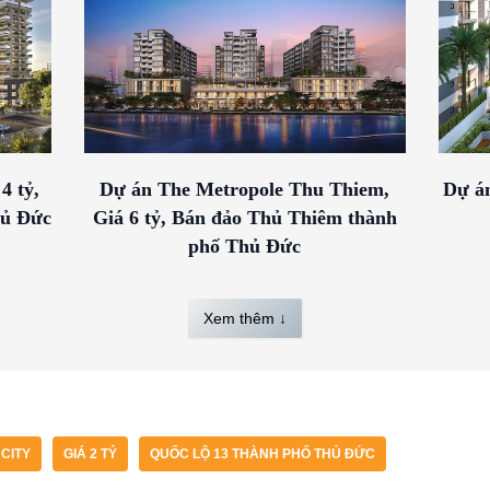
4 tỷ,
Dự án The Metropole Thu Thiem,
Dự án
hủ Đức
Giá 6 tỷ, Bán đảo Thủ Thiêm thành
phố Thủ Đức
Xem thêm ↓
CITY
GIÁ 2 TỶ
QUỐC LỘ 13 THÀNH PHỐ THỦ ĐỨC