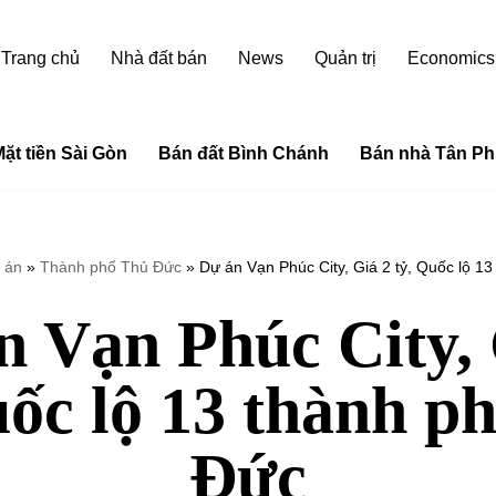
Trang chủ
Nhà đất bán
News
Quản trị
Economics
ặt tiền Sài Gòn
Bán đất Bình Chánh
Bán nhà Tân Ph
 án
»
Thành phố Thủ Đức
»
Dự án Vạn Phúc City, Giá 2 tỷ, Quốc lộ 1
n Vạn Phúc City, 
uốc lộ 13 thành p
Đức