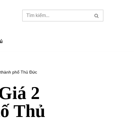
ú
3 thành phố Thủ Đức
Giá 2
hố Thủ