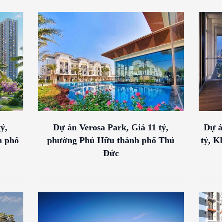
ỷ,
Dự án Verosa Park, Giá 11 tỷ,
Dự á
h phố
phường Phú Hữu thành phố Thủ
tỷ, K
Đức