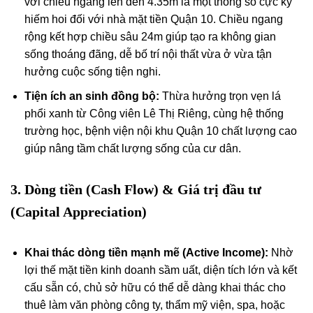
với chiều ngang lên đến 4.35m là một thông số cực kỳ
hiếm hoi đối với nhà mặt tiền Quận 10. Chiều ngang
rộng kết hợp chiều sâu 24m giúp tạo ra không gian
sống thoáng đãng, dễ bố trí nội thất vừa ở vừa tận
hưởng cuộc sống tiện nghi.
Tiện ích an sinh đồng bộ:
Thừa hưởng trọn vẹn lá
phổi xanh từ Công viên Lê Thị Riêng, cùng hệ thống
trường học, bệnh viện nội khu Quận 10 chất lượng cao
giúp nâng tầm chất lượng sống của cư dân.
3. Dòng tiền (Cash Flow) & Giá trị đầu tư
(Capital Appreciation)
Khai thác dòng tiền mạnh mẽ (Active Income):
Nhờ
lợi thế mặt tiền kinh doanh sầm uất, diện tích lớn và kết
cấu sẵn có, chủ sở hữu có thể dễ dàng khai thác cho
thuê làm văn phòng công ty, thẩm mỹ viện, spa, hoặc