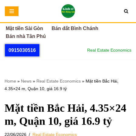
Chuyển
tới
Mặt tiền Sài Gòn
Bán đất Bình Chánh
nội
Bán nhà Tân Phú
dung
0915030516
Real Estate Economics
Home
»
News
»
Real Estate Economics
»
Mặt tiền Bắc Hải,
4.35×24 m, Quận 10, giá 16.9 tỷ
Mặt tiền Bắc Hải, 4.35×24
m, Quận 10, giá 16.9 tỷ
22/06/2026
Real Estate Economics