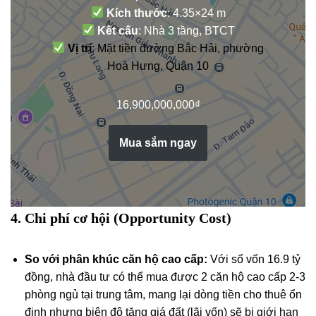
Kích thước
: 4.35×24 m
Kết cấu
: Nhà 3 tầng, BTCT
Vị trí
: Mặt tiền đường Bắc Hải, phường
Hoà Hưng, Quận 10
16,900,000,000
₫
Mua sắm ngay
4. Chi phí cơ hội (Opportunity Cost)
So với phân khúc căn hộ cao cấp:
Với số vốn 16.9 tỷ
đồng, nhà đầu tư có thể mua được 2 căn hộ cao cấp 2-3
phòng ngủ tại trung tâm, mang lại dòng tiền cho thuê ổn
định nhưng biên độ tăng giá đất (lãi vốn) sẽ bị giới hạn