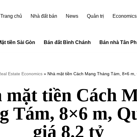
Trang chủ
Nhà đất bán
News
Quản trị
Economics
ặt tiền Sài Gòn
Bán đất Bình Chánh
Bán nhà Tân Ph
eal Estate Economics
»
Nhà mặt tiền Cách Mạng Tháng Tám, 8×6 m, Q
 mặt tiền Cách 
g Tám, 8×6 m, Qu
giá 8.2 tỷ