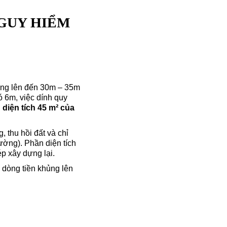
NGUY HIỂM
ộng lên đến 30m – 35m
ó 6m, việc dính quy
diện tích 45 m² của
 thu hồi đất và chỉ
ường). Phần diện tích
ép xây dựng lại.
ó dòng tiền khủng lên