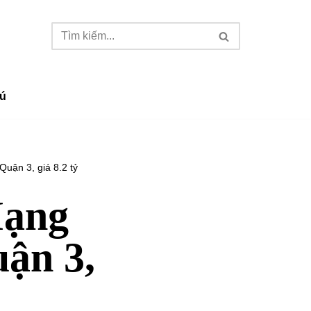
ú
uận 3, giá 8.2 tỷ
Mạng
ận 3,