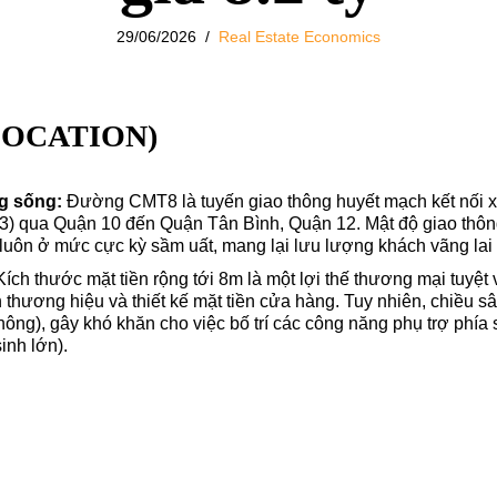
29/06/2026
Real Estate Economics
(LOCATION)
g sống:
Đường CMT8 là tuyến giao thông huyết mạch kết nối xu
3) qua Quận 10 đến Quận Tân Bình, Quận 12. Mật độ giao thôn
 luôn ở mức cực kỳ sầm uất, mang lại lưu lượng khách vãng lai 
ích thước mặt tiền rộng tới 8m là một lợi thế thương mại tuyệt v
thương hiệu và thiết kế mặt tiền cửa hàng. Tuy nhiên, chiều sâ
ông), gây khó khăn cho việc bố trí các công năng phụ trợ phía s
inh lớn).