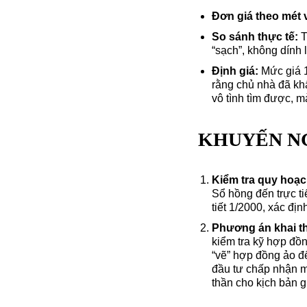
Đơn giá theo mét
So sánh thực tế:
T
“sạch”, không dính 
Định giá:
Mức giá 1
rằng chủ nhà đã khấ
vô tình tìm được, m
KHUYẾN NG
Kiểm tra quy hoạc
Sổ hồng đến trực t
tiết 1/2000, xác địn
Phương án khai t
kiểm tra kỹ hợp đồ
“vẽ” hợp đồng ảo đ
đầu tư chấp nhận m
thần cho kịch bản g