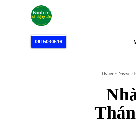
Chuyển
tới
nội
dung
0915030516
M
Home
»
News
»
R
Nhà
Thán