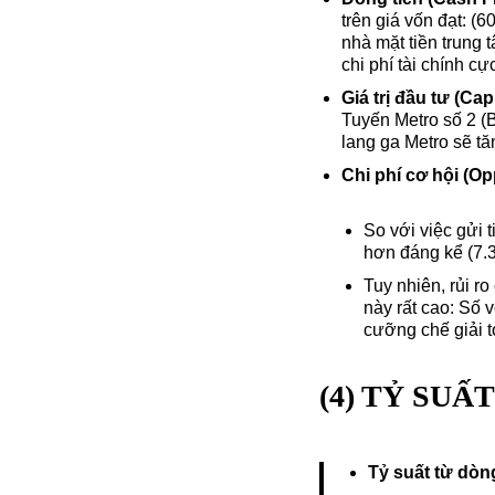
trên giá vốn đạt: (
nhà mặt tiền trung
chi phí tài chính cực
Giá trị đầu tư (Cap
Tuyến Metro số 2 (
lang ga Metro sẽ tă
Chi phí cơ hội (Op
So với việc gửi 
hơn đáng kể (7.3
Tuy nhiên, rủi r
này rất cao: Số 
cưỡng chế giải 
(4) TỶ SU
Tỷ suất từ dòng