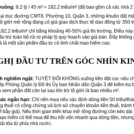
 vuông:
8.2 tỷ / 45 m² = 182.2 triệu/m² (đã bao gồm cả xác nhà 2 
ại trục đường CMT8, Phường 10, Quận 3, những khuôn đất mặt 
lộ giới mở rộng đang có giá giao dịch thực tế dao động từ 350 tr
82.2 triệu/m² chỉ bằng khoảng 40-50% giá thị trường. Điều này
u trừ toàn bộ rủi ro pháp lý quy hoạch vào giá bán. Đây không 
à là một sản phẩm đầu tư có tính chất mạo hiểm cao.
HỊ ĐẦU TƯ TRÊN GÓC NHÌN KIN
h nghiêm ngặt:
TUYỆT ĐỐI KHÔNG xuống tiền đặt cọc nếu c
iếp Phòng Quản lý Đô thị Ủy ban Nhân dân Quận 3 để kiểm tra 
h xem phần đất còn lại sau khi trừ lộ giới là bao nhiêu m².
hác ngắn hạn:
Chỉ nên mua nếu xác định dòng tiền 50 triệu/thán
ng thuê có công chứng và lịch sử chuyển khoản tiền thuê, trán
ể bẫy giá). Nếu thời gian triển khai mở rộng đường còn kéo dài
ạo hiểm có thể mua để thu hồi vốn nhanh qua dòng tiền, nhưng
iải tỏa từ phía nhà nước.