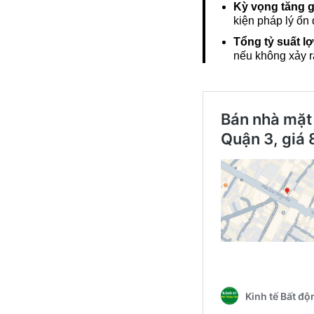
Kỳ vọng tăng gi
kiện pháp lý ổn 
Tổng tỷ suất l
nếu không xảy ra