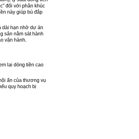
ớc” đối với phân khúc
iền này giúp bù đắp
 dài hạn nhờ dự án
ng sản nằm sát hành
ào vận hành.
em lại dòng tiền cao
 hội ẩn của thương vụ
 nếu quy hoạch bị