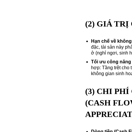
(2) GIÁ TR
Hạn chế về không 
đặc, tài sản này ph
ở (nghỉ ngơi, sinh 
Tối ưu công năng
hợp: Tầng trệt cho
không gian sinh hoạt
(3) CHI PH
(CASH FLOW
APPRECIAT
Dòng tiền (Cash F