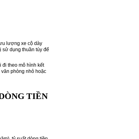
lưu lượng xe cộ dày
rị sử dụng thuần túy để
i đi theo mô hình kết
àm văn phòng nhỏ hoặc
 DÒNG TIỀN
năm), tỷ suất dòng tiền