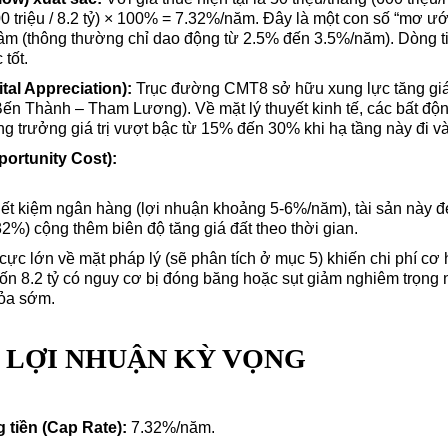
600 triệu / 8.2 tỷ) × 100% = 7.32%/năm. Đây là một con số “mơ ư
 tâm (thông thường chỉ dao động từ 2.5% đến 3.5%/năm). Dòng t
 tốt.
ital Appreciation):
Trục đường CMT8 sở hữu xung lực tăng giá
Bến Thành – Tham Lương). Về mặt lý thuyết kinh tế, các bất độ
ng trưởng giá trị vượt bậc từ 15% đến 30% khi hạ tầng này đi v
portunity Cost):
tiết kiệm ngân hàng (lợi nhuận khoảng 5-6%/năm), tài sản này đ
2%) cộng thêm biên độ tăng giá đất theo thời gian.
o cực lớn về mặt pháp lý (sẽ phân tích ở mục 5) khiến chi phí cơ
vốn 8.2 tỷ có nguy cơ bị đóng băng hoặc sụt giảm nghiêm trọng
tỏa sớm.
ẤT LỢI NHUẬN KỲ VỌNG
 tiền (Cap Rate):
7.32%/năm.