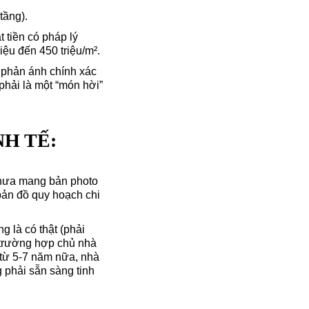
tầng).
tiền có pháp lý
iệu đến 450 triệu/m².
 phản ánh chính xác
phải là một “món hời”
H TẾ:
hưa mang bản photo
bản đồ quy hoạch chi
g là có thật (phải
h trường hợp chủ nhà
 từ 5-7 năm nữa, nhà
 phải sẵn sàng tinh