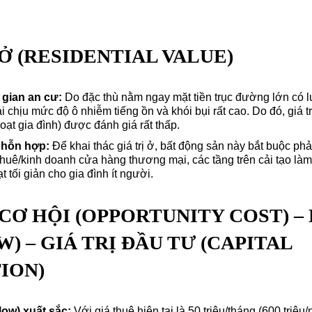
Ị Ở (RESIDENTIAL VALUE)
gian an cư:
Do đặc thù nằm ngay mặt tiền trục đường lớn có 
ải chịu mức độ ô nhiễm tiếng ồn và khói bụi rất cao. Do đó, giá t
hoạt gia đình) được đánh giá rất thấp.
 hỗn hợp:
Để khai thác giá trị ở, bất động sản này bắt buộc phả
 thuê/kinh doanh cửa hàng thương mại, các tầng trên cải tạo l
 tối giản cho gia đình ít người.
Í CƠ HỘI (OPPORTUNITY COST) –
) – GIÁ TRỊ ĐẦU TƯ (CAPITAL
ION)
low) xuất sắc:
Với giá thuê hiện tại là 50 triệu/tháng (600 triệu/