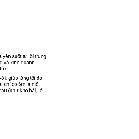
yên suốt từ lõi trung
g và kinh doanh
lớn.
ời, giúp tăng tối đa
u chỉ có 6m là một
au (như kho bãi, lối