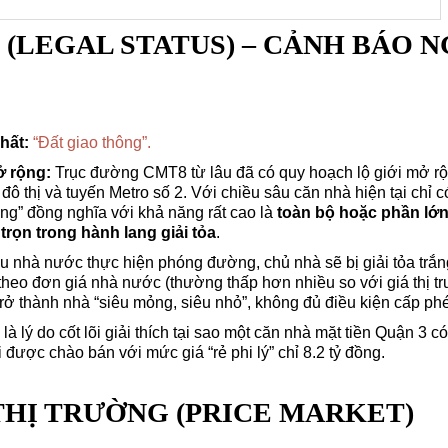
Ý (LEGAL STATUS) – CẢNH BÁO 
hất:
“Đất giao thông”.
ở rộng:
Trục đường CMT8 từ lâu đã có quy hoạch lộ giới mở r
đô thị và tuyến Metro số 2. Với chiều sâu căn nhà hiện tại chỉ c
ng” đồng nghĩa với khả năng rất cao là
toàn bộ hoặc phần lớn 
trọn trong hành lang giải tỏa
.
 nhà nước thực hiện phóng đường, chủ nhà sẽ bị giải tỏa trắng,
heo đơn giá nhà nước (thường thấp hơn nhiều so với giá thị tr
 trở thành nhà “siêu mỏng, siêu nhỏ”, không đủ điều kiện cấp ph
là lý do cốt lõi giải thích tại sao một căn nhà mặt tiền Quận 3 c
ại được chào bán với mức giá “rẻ phi lý” chỉ 8.2 tỷ đồng.
Ả THỊ TRƯỜNG (PRICE MARKET)