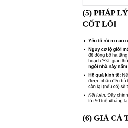
(5) PHÁP L
CỐT LÕI
Yếu tố rủi ro cao n
Nguy cơ lộ giới m
để đồng bộ hạ tầng 
hoạch “Đất giao thô
ngôi nhà này nằm 
Hệ quả kinh tế:
Nếu
được nhận đền bù t
còn lại (nếu có) sẽ
Kết luận:
Đây chính 
tới 50 triệu/tháng l
(6) GIÁ C