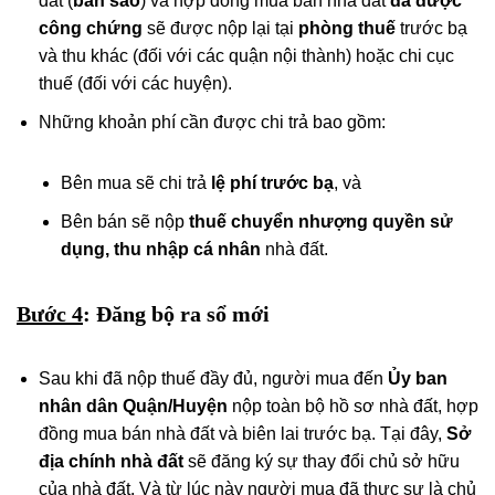
đất (
bản sao
) và hợp đồng mua bán nhà đất
đã được
công chứng
sẽ được nộp lại tại
phòng thuế
trước bạ
và thu khác (đối với các quận nội thành) hoặc chi cục
thuế (đối với các huyện).
Những khoản phí cần được chi trả bao gồm:
Bên mua sẽ chi trả
lệ phí trước bạ
, và
Bên bán sẽ nộp
thuế chuyển nhượng quyền sử
dụng, thu nhập
cá nhân
nhà đất.
Bước 4
: Đăng bộ ra sổ mới
Sau khi đã nộp thuế đầy đủ, người mua đến
Ủy ban
nhân dân Quận/Huyện
nộp toàn bộ hồ sơ nhà đất, hợp
đồng mua bán nhà đất và biên lai trước bạ. Tại đây,
Sở
địa chính nhà đất
sẽ đăng ký sự thay đổi chủ sở hữu
của nhà đất. Và từ lúc này người mua đã thực sự là chủ