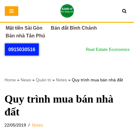
Chuyển
tới
Mặt tiền Sài Gòn
Bán đất Bình Chánh
nội
Bán nhà Tân Phú
dung
0915030516
Real Estate Economics
Home
»
News
»
Quản trị
»
Notes
»
Quy trình mua bán nhà đất
Quy trình mua bán nhà
đất
22/05/2019
Notes