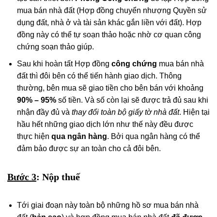
mua bán nhà đất (Hợp đồng chuyển nhượng Quyền sử
dụng đất, nhà ở và tài sản khác gắn liền với đất). Hợp
đồng này có thể tự soạn thảo hoặc nhờ cơ quan công
chứng soạn thảo giúp.
Sau khi hoàn tất Hợp đồng
công chứng
mua bán nhà
đất thì đôi bên có thể tiến hành giao dịch. Thông
thường, bên mua sẽ giao tiền cho bên bán với khoảng
90% – 95%
số tiền. Và số còn lại sẽ được trả đủ sau khi
nhận đầy đủ và
thay đổi toàn bộ giấy tờ nhà đất
. Hiện tại
hầu hết những giao dịch lớn như thế này đều được
thực hiện
qua ngân hàng
. Bởi qua ngân hàng có thể
đảm bảo được sự an toàn cho cả đôi bên.
Bước 3
: Nộp thuế
Tới giai đoạn này toàn bộ những hồ sơ mua bán nhà