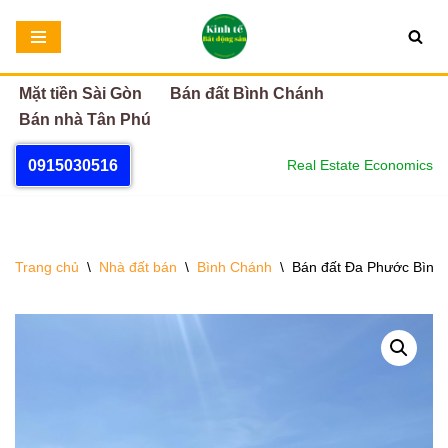
Chuyển
tới
Mặt tiền Sài Gòn
Bán đất Bình Chánh
nội
Bán nhà Tân Phú
dung
0915030516
Real Estate Economics
Trang chủ
\
Nhà đất bán
\
Bình Chánh
\
Bán đất Đa Phước Bình 