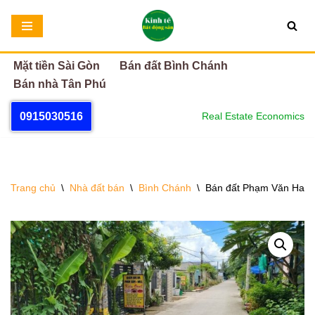
Chuyển
tới
Mặt tiền Sài Gòn
Bán đất Bình Chánh
nội
Bán nhà Tân Phú
dung
0915030516
Real Estate Economics
Trang chủ
\
Nhà đất bán
\
Bình Chánh
\
Bán đất Phạm Văn Hai B