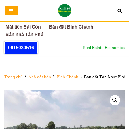
Chuyển
tới
Mặt tiền Sài Gòn
Bán đất Bình Chánh
nội
Bán nhà Tân Phú
dung
0915030516
Real Estate Economics
Trang chủ
\
Nhà đất bán
\
Bình Chánh
\
Bán đất Tân Nhựt Bình 