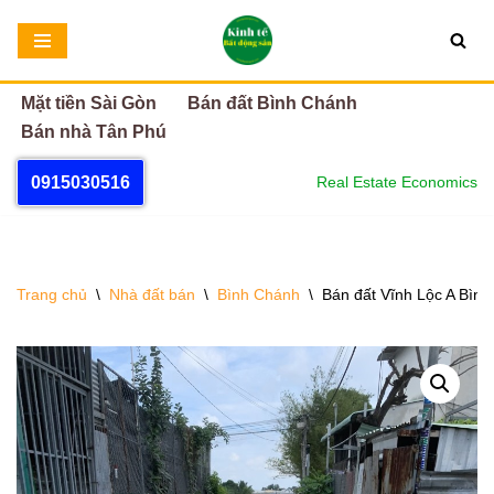
Chuyển
tới
Mặt tiền Sài Gòn
Bán đất Bình Chánh
nội
Bán nhà Tân Phú
dung
0915030516
Real Estate Economics
Trang chủ
\
Nhà đất bán
\
Bình Chánh
\
Bán đất Vĩnh Lộc A Bình