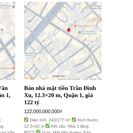
Văn
Bán nhà mặt tiền Trần Đình
Bán nhà 
n 1,
Xu, 12.3×20 m, Quận 1, giá
3.1×17 m
122 tỷ
15,500,00
122,000,000,000
₫
Diện tíc
3.1×17 m
:
Diện tích: 243/177 m²
Kích thước:
Vị trí: M
ng,
12.3×20 m
Kết cấu: Nhà 2 tầng,
8, Quận 10
Phan Văn
BTCT
Vị trí: Mặt tiền đường Trần