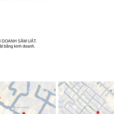
H DOANH SẦM UẤT.
ặt bằng kinh doanh.