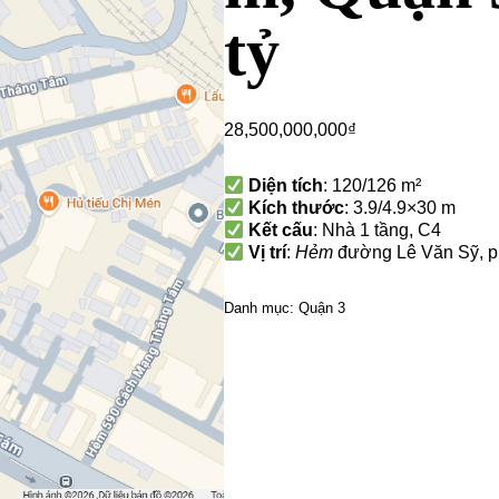
tỷ
28,500,000,000
₫
Diện tích
: 120/126 m²
Kích thước
: 3.9/4.9×30 m
Kết cấu
: Nhà 1 tầng, C4
Vị trí
:
Hẻm
đường Lê Văn Sỹ, p
Danh mục:
Quận 3