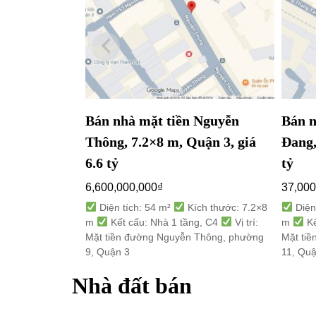
Bán nhà mặt tiền Nguyễn
Bán n
Thông, 7.2×8 m, Quận 3, giá
Đang,
6.6 tỷ
tỷ
6,600,000,000
₫
37,000
Diện tích: 54 m²
Kích thước: 7.2×8
Diện
m
Kết cấu: Nhà 1 tầng, C4
Vị trí:
m
Kế
Mặt tiền đường Nguyễn Thông, phường
Mặt ti
9, Quận 3
11, Qu
Nhà đất bán