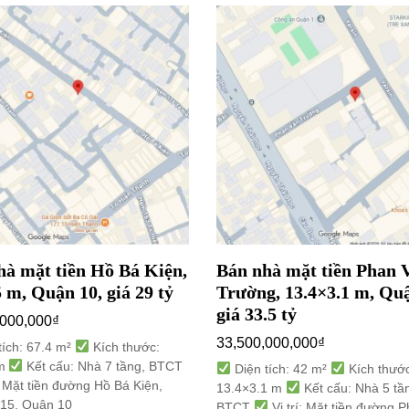
hà mặt tiền Hồ Bá Kiện,
Bán nhà mặt tiền Phan 
 m, Quận 10, giá 29 tỷ
Trường, 13.4×3.1 m, Quậ
giá 33.5 tỷ
,000,000
₫
33,500,000,000
₫
tích: 67.4 m²
Kích thước:
 m
Kết cấu: Nhà 7 tầng, BTCT
Diện tích: 42 m²
Kích thước
: Mặt tiền đường Hồ Bá Kiện,
13.4×3.1 m
Kết cấu: Nhà 5 tầ
15, Quận 10
BTCT
Vị trí: Mặt tiền đường 