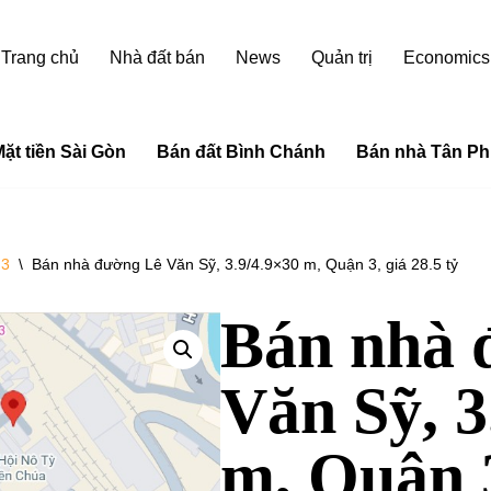
Trang chủ
Nhà đất bán
News
Quản trị
Economics
ặt tiền Sài Gòn
Bán đất Bình Chánh
Bán nhà Tân Ph
 3
\
Bán nhà đường Lê Văn Sỹ, 3.9/4.9×30 m, Quận 3, giá 28.5 tỷ
Bán nhà 
Văn Sỹ, 3
m, Quận 3