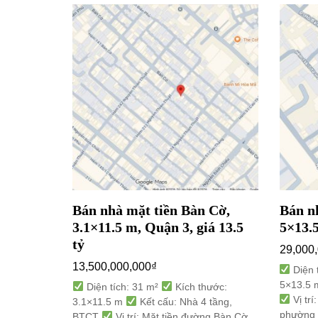
uyễn Duy
Bán nhà mặt tiền Bàn Cờ,
Bán n
uận 10,
3.1×11.5 m, Quận 3, giá 13.5
5×13.5
tỷ
29,000
13,500,000,000
₫
Diện 
5×13.5
 thước:
Diện tích: 31 m²
Kích thước:
Vị trí
 tầng,
3.1×11.5 m
Kết cấu: Nhà 4 tầng,
phường 
ng Nguyễn
BTCT
Vị trí: Mặt tiền đường Bàn Cờ,