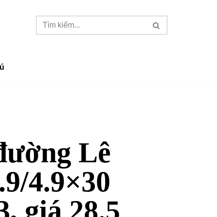
ú
đường Lê
.9/4.9×30
, giá 28.5