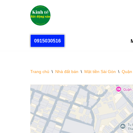
Chuyển
tới
nội
dung
0915030516
M
Trang chủ
\
Nhà đất bán
\
Mặt tiền Sài Gòn
\
Quận