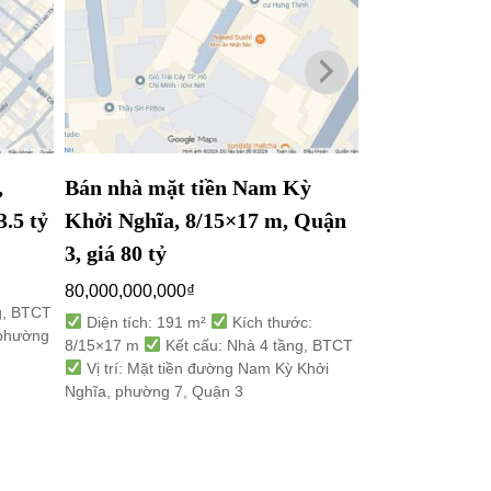
,
Bán nhà mặt tiền Nam Kỳ
Bán nhà mặt 
3.5 tỷ
Khởi Nghĩa, 8/15×17 m, Quận
Đô Thành, 4×
3, giá 80 tỷ
29 tỷ
80,000,000,000
₫
29,000,000,000
g, BTCT
Diện tích: 191 m²
Kích thước:
Diện tích: 87/
 phường
8/15×17 m
Kết cấu: Nhà 4 tầng, BTCT
4×27 m
Kết cấ
Vị trí: Mặt tiền đường Nam Kỳ Khởi
Vị trí: Mặt tiền 
Nghĩa, phường 7, Quận 3
Thành, phường 4