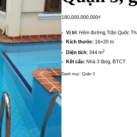
180,000,000,000
₫
Vị trí
:
Hẻm
đường Trần Quốc Th
Kích thước
: 16×20 m
2
Diện tích
: 344 m
Kết cấu
: Nhà 3 tầng, BTCT
Danh mục:
Quận 3