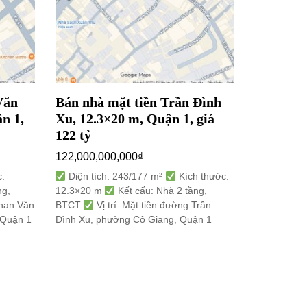
Văn
Bán nhà mặt tiền Trần Đình
Bán nhà 
n 1,
Xu, 12.3×20 m, Quận 1, giá
3.1×17 m
122 tỷ
15,500,00
122,000,000,000
₫
Diện tíc
3.1×17 m
:
Diện tích: 243/177 m²
Kích thước:
Vị trí: M
ng,
12.3×20 m
Kết cấu: Nhà 2 tầng,
8, Quận 10
Phan Văn
BTCT
Vị trí: Mặt tiền đường Trần
 Quận 1
Đình Xu, phường Cô Giang, Quận 1