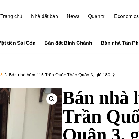
Trang chủ
Nhà đất bán
News
Quản trị
Economics
ặt tiền Sài Gòn
Bán đất Bình Chánh
Bán nhà Tân Ph
 3
\
Bán nhà hẻm 115 Trần Quốc Thảo Quận 3, giá 180 tỷ
Bán nhà 
Trần Quố
Quận 3, g