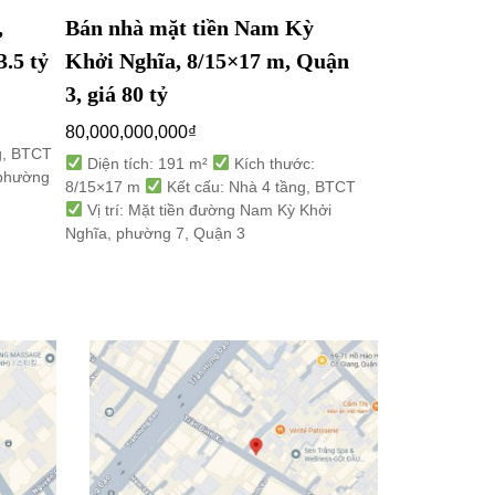
,
Bán nhà mặt tiền Nam Kỳ
Bán nhà mặt 
3.5 tỷ
Khởi Nghĩa, 8/15×17 m, Quận
Đô Thành, 4×
3, giá 80 tỷ
29 tỷ
80,000,000,000
₫
29,000,000,000
g, BTCT
Diện tích: 191 m²
Kích thước:
Diện tích: 87/
 phường
8/15×17 m
Kết cấu: Nhà 4 tầng, BTCT
4×27 m
Kết cấ
Vị trí: Mặt tiền đường Nam Kỳ Khởi
Vị trí: Mặt tiền 
Nghĩa, phường 7, Quận 3
Thành, phường 4