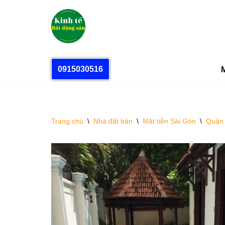
Chuyển
tới
nội
dung
0915030516
M
Trang chủ
\
Nhà đất bán
\
Mặt tiền Sài Gòn
\
Quận