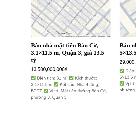
uyễn Duy
Bán nhà mặt tiền Bàn Cờ,
Bán n
uận 10,
3.1×11.5 m, Quận 3, giá 13.5
5×13.5
tỷ
29,000
13,500,000,000
₫
Diện 
5×13.5
 thước:
Diện tích: 31 m²
Kích thước:
Vị trí
 tầng,
3.1×11.5 m
Kết cấu: Nhà 4 tầng,
phường 
ng Nguyễn
BTCT
Vị trí: Mặt tiền đường Bàn Cờ,
 10
phường 3, Quận 3