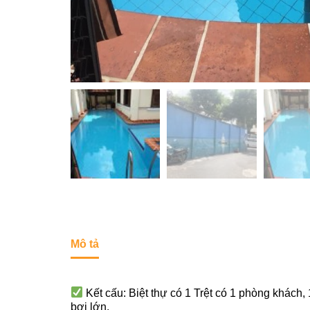
Mô tả
Kết cấu: Biệt thự có 1 Trệt có 1 phòng khách
bơi lớn.