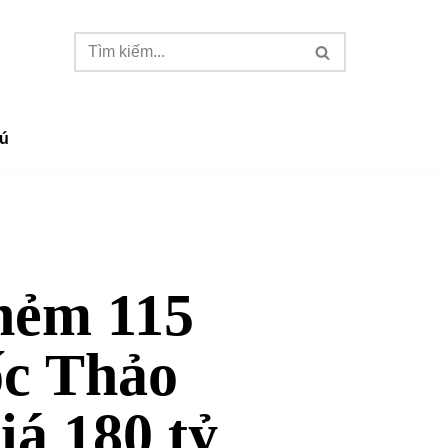
ú
hẻm 115
c Thảo
iá 180 tỷ