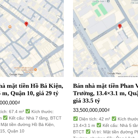
hà mặt tiền Hồ Bá Kiện,
Bán nhà mặt tiền Phan 
 m, Quận 10, giá 29 tỷ
Trường, 13.4×3.1 m, Quậ
giá 33.5 tỷ
,000,000
₫
33,500,000,000
₫
tích: 67.4 m²
Kích thước:
 m
Kết cấu: Nhà 7 tầng, BTCT
Diện tích: 42 m²
Kích thước
: Mặt tiền đường Hồ Bá Kiện,
13.4×3.1 m
Kết cấu: Nhà 5 tầ
15, Quận 10
BTCT
Vị trí: Mặt tiền đường 