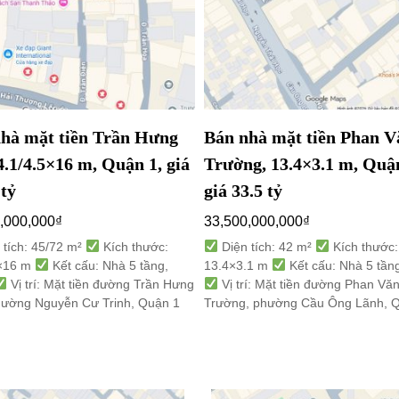
hà mặt tiền Trần Hưng
Bán nhà mặt tiền Phan V
4.1/4.5×16 m, Quận 1, giá
Trường, 13.4×3.1 m, Quận
 tỷ
giá 33.5 tỷ
,000,000
₫
33,500,000,000
₫
 tích: 45/72 m²
Kích thước:
Diện tích: 42 m²
Kích thước:
5×16 m
Kết cấu: Nhà 5 tầng,
13.4×3.1 m
Kết cấu: Nhà 5 tần
Vị trí: Mặt tiền đường Trần Hưng
Vị trí: Mặt tiền đường Phan Vă
hường Nguyễn Cư Trinh, Quận 1
Trường, phường Cầu Ông Lãnh, 