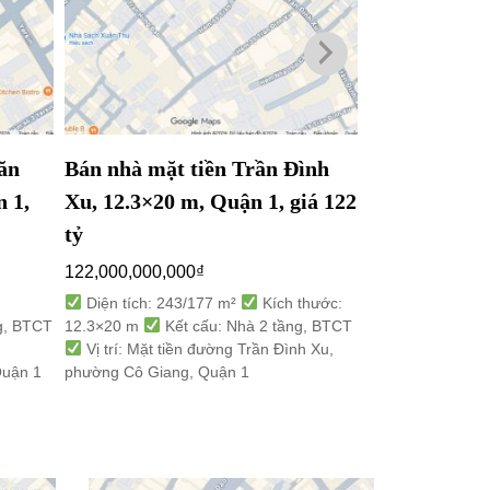
ăn
Bán nhà mặt tiền Trần Đình
Bán nhà mặt 
 1,
Xu, 12.3×20 m, Quận 1, giá 122
Hoàng, 4/4.8
tỷ
giá 33 tỷ
122,000,000,000
₫
33,000,000,000
Diện tích: 243/177 m²
Kích thước:
Diện tích: 72/
g, BTCT
12.3×20 m
Kết cấu: Nhà 2 tầng, BTCT
4/4.8×21 m
Kế
n
Vị trí: Mặt tiền đường Trần Đình Xu,
Vị trí: Mặt tiề
Quận 1
phường Cô Giang, Quận 1
Hoàng, phường Đ