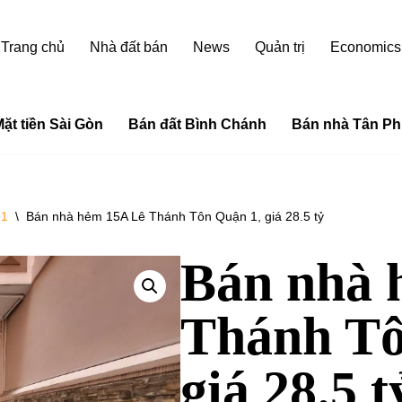
Trang chủ
Nhà đất bán
News
Quản trị
Economics
ặt tiền Sài Gòn
Bán đất Bình Chánh
Bán nhà Tân Ph
 1
\
Bán nhà hẻm 15A Lê Thánh Tôn Quận 1, giá 28.5 tỷ
Bán nhà 
Thánh Tô
giá 28.5 t