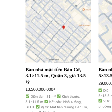
uyễn Duy
Bán nhà mặt tiền Bàn Cờ,
Bán n
uận 10,
3.1×11.5 m, Quận 3, giá 13.5
5×13.5
tỷ
29,000
13,500,000,000
₫
Diện 
5×13.5
 thước:
Diện tích: 31 m²
Kích thước:
Vị trí
 tầng,
3.1×11.5 m
Kết cấu: Nhà 4 tầng,
phường 
ng Nguyễn
BTCT
Vị trí: Mặt tiền đường Bàn Cờ,