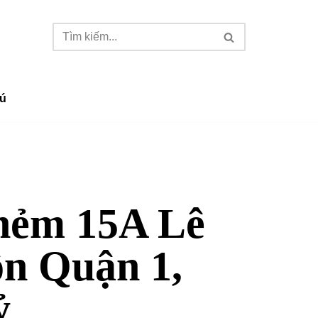
ú
hẻm 15A Lê
n Quận 1,
ỷ