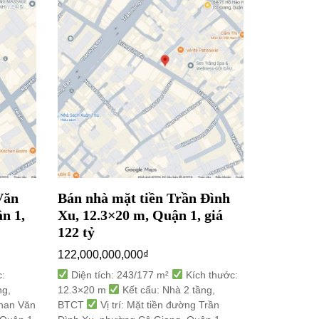
Văn
Bán nhà mặt tiền Trần Đình
Bán nhà 
n 1,
Xu, 12.3×20 m, Quận 1, giá
3.1×17 m
122 tỷ
15,500,00
122,000,000,000
₫
Diện tíc
3.1×17 m
:
Diện tích: 243/177 m²
Kích thước:
Vị trí: M
ng,
12.3×20 m
Kết cấu: Nhà 2 tầng,
8, Quận 10
Phan Văn
BTCT
Vị trí: Mặt tiền đường Trần