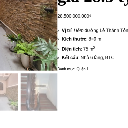
28,500,000,000
₫
Vị trí
:
Hẻm
đường Lê Thánh Tôn
Kích thước
: 8×9 m
2
Diện tích
: 75 m
Kết cấu
: Nhà 6 tầng, BTCT
Danh mục:
Quận 1