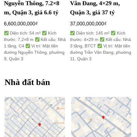
Nguyễn Thông, 7.2×8
Văn Đang, 4×29 m,
m, Quận 3, giá 6.6 tỷ
Quận 3, giá 37 tỷ
6,600,000,000
₫
37,000,000,000
₫
Diện tích: 54 m²
Kích
Diện tích: 145 m²
Kích
thước: 7.2×8 m
Kết cấu: Nhà
thước: 4×29 m
Kết cấu: Nhà
1 tầng, C4
Vị trí: Mặt tiền
3 tầng, BTCT
Vị trí: Mặt tiền
đường Nguyễn Thông, phường
đường Trần Văn Đang, phường
9, Quận 3
11, Quận 3
Nhà đất bán