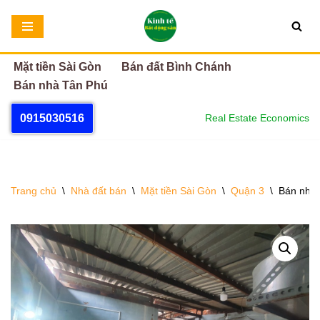
Chuyển
tới
Mặt tiền Sài Gòn
Bán đất Bình Chánh
nội
Bán nhà Tân Phú
dung
0915030516
Real Estate Economics
Trang chủ
\
Nhà đất bán
\
Mặt tiền Sài Gòn
\
Quận 3
\
Bán nhà 