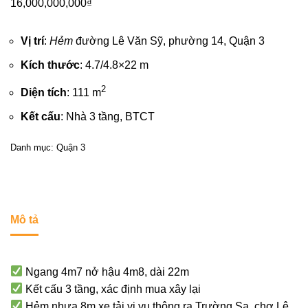
16,000,000,000
₫
Vị trí
:
Hẻm
đường Lê Văn Sỹ, phường 14,
Quận 3
Kích thước
: 4.7/4.8×22 m
2
Diện tích
: 111 m
Kết cấu
: Nhà 3 tầng, BTCT
Danh mục:
Quận 3
Mô tả
Ngang 4m7 nở hậu 4m8, dài 22m
Kết cấu 3 tầng, xác định mua xây lại
Hẻm nhựa 8m xe tải vi vu thông ra Trường Sa, chợ Lê