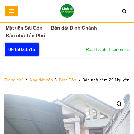
Chuyển
tới
Mặt tiền Sài Gòn
Bán đất Bình Chánh
nội
Bán nhà Tân Phú
dung
0915030516
Real Estate Economics
Trang chủ
\
Nhà đất bán
\
Bình Tân
\
Bán nhà hẻm 29 Nguyễn Hới