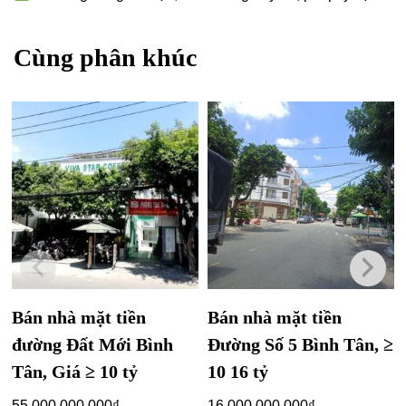
Cùng phân khúc
Bán nhà mặt tiền
Bán nhà mặt tiền
đường Đất Mới Bình
Đường Số 5 Bình Tân, ≥
Tân, Giá ≥ 10 tỷ
10 16 tỷ
55,000,000,000
₫
16,000,000,000
₫