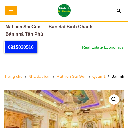
Chuyển
tới
Mặt tiền Sài Gòn
Bán đất Bình Chánh
nội
Bán nhà Tân Phú
dung
0915030516
Real Estate Economics
Trang chủ
\
Nhà đất bán
\
Mặt tiền Sài Gòn
\
Quận 1
\
Bán nhà 