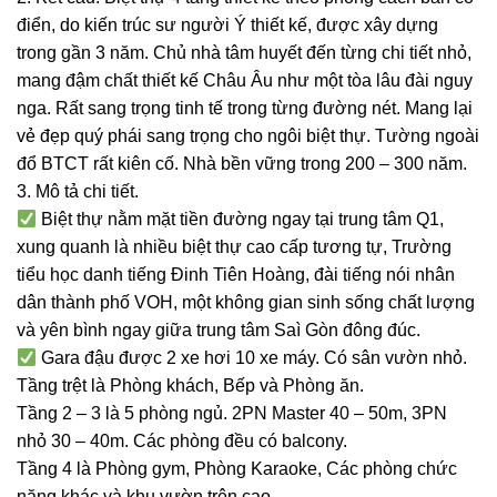
điển, do kiến trúc sư người Ý thiết kế, được xây dựng
trong gần 3 năm. Chủ nhà tâm huyết đến từng chi tiết nhỏ,
mang đậm chất thiết kế Châu Âu như một tòa lâu đài nguy
nga. Rất sang trọng tinh tế trong từng đường nét. Mang lại
vẻ đẹp quý phái sang trọng cho ngôi biệt thự. Tường ngoài
đổ BTCT rất kiên cố. Nhà bền vững trong 200 – 300 năm.
3. Mô tả chi tiết.
Biệt thự nằm mặt tiền đường ngay tại trung tâm Q1,
xung quanh là nhiều biệt thự cao cấp tương tự, Trường
tiểu học danh tiếng Đinh Tiên Hoàng, đài tiếng nói nhân
dân thành phố VOH, một không gian sinh sống chất lượng
và yên bình ngay giữa trung tâm Saì Gòn đông đúc.
Gara đậu được 2 xe hơi 10 xe máy. Có sân vườn nhỏ.
Tầng trệt là Phòng khách, Bếp và Phòng ăn.
Tầng 2 – 3 là 5 phòng ngủ. 2PN Master 40 – 50m, 3PN
nhỏ 30 – 40m. Các phòng đều có balcony.
Tầng 4 là Phòng gym, Phòng Karaoke, Các phòng chức
năng khác và khu vườn trên cao…