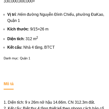
330,000,000,000
₫
Vị trí
:
Hẻm
đường Nguyễn Đình Chiểu, phường ĐaKao,
Quận 1
Kích thước
: 9/15×26 m
2
Diện tích
: 312 m
Kết cấu
: Nhà 4 tầng, BTCT
Danh mục:
Quận 1
Mô tả
1. Diện tích: 9 x 26m nở hậu 14.66m. CN 312.3m đất.
2. Kết cấu: Biệt thự 4 tầng thiết kế theo phong cách bán cổ