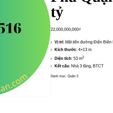
tỷ
22,000,000,000
₫
Vị trí
:
Mặt tiền
đường Điện Biên 
Kích thước
: 4×13 m
2
Diện tích
: 53 m
Kết cấu
: Nhà 3 tầng, BTCT
Danh mục:
Quận 3