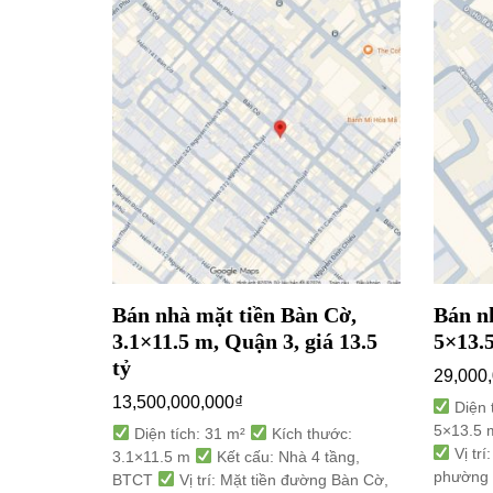
uyễn Duy
Bán nhà mặt tiền Bàn Cờ,
Bán n
uận 10,
3.1×11.5 m, Quận 3, giá 13.5
5×13.5
tỷ
29,000
13,500,000,000
₫
Diện 
5×13.5
 thước:
Diện tích: 31 m²
Kích thước:
Vị trí
 tầng,
3.1×11.5 m
Kết cấu: Nhà 4 tầng,
phường 
ng Nguyễn
BTCT
Vị trí: Mặt tiền đường Bàn Cờ,