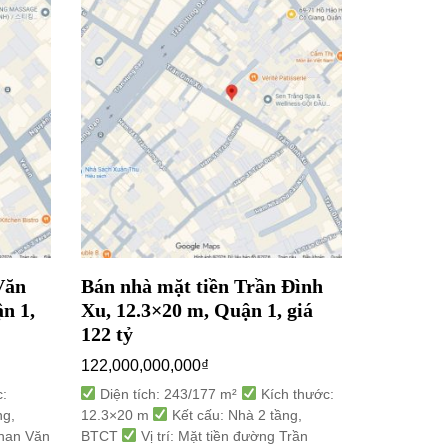
Văn
Bán nhà mặt tiền Trần Đình
Bán nhà 
n 1,
Xu, 12.3×20 m, Quận 1, giá
3.1×17 m
122 tỷ
15,500,00
122,000,000,000
₫
Diện tíc
3.1×17 m
:
Diện tích: 243/177 m²
Kích thước:
Vị trí: M
ng,
12.3×20 m
Kết cấu: Nhà 2 tầng,
8, Quận 10
Phan Văn
BTCT
Vị trí: Mặt tiền đường Trần