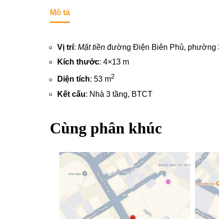
Mô tả
Vị trí
:
Mặt tiền
đường Điện Biên Phủ, phường 
Kích thước
: 4×13 m
2
Diện tích
: 53 m
Kết cấu
: Nhà 3 tầng, BTCT
Cùng phân khúc