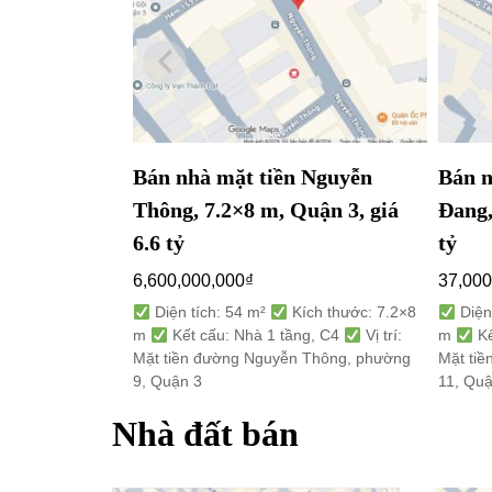
Bán nhà mặt tiền Nguyễn
Bán n
Thông, 7.2×8 m, Quận 3, giá
Đang,
6.6 tỷ
tỷ
6,600,000,000
₫
37,000
Diện tích: 54 m²
Kích thước: 7.2×8
Diện
m
Kết cấu: Nhà 1 tầng, C4
Vị trí:
m
Kế
Mặt tiền đường Nguyễn Thông, phường
Mặt ti
9, Quận 3
11, Qu
Nhà đất bán