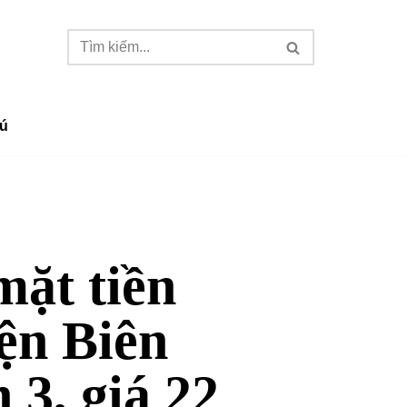
ú
mặt tiền
ện Biên
3, giá 22