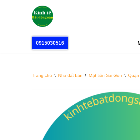
Chuyển
tới
nội
dung
0915030516
M
Trang chủ
\
Nhà đất bán
\
Mặt tiền Sài Gòn
\
Quận