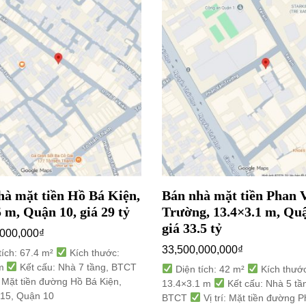
hà mặt tiền Hồ Bá Kiện,
Bán nhà mặt tiền Phan 
 m, Quận 10, giá 29 tỷ
Trường, 13.4×3.1 m, Quậ
giá 33.5 tỷ
,000,000
₫
33,500,000,000
₫
tích: 67.4 m²
Kích thước:
 m
Kết cấu: Nhà 7 tầng, BTCT
Diện tích: 42 m²
Kích thước
: Mặt tiền đường Hồ Bá Kiện,
13.4×3.1 m
Kết cấu: Nhà 5 tầ
15, Quận 10
BTCT
Vị trí: Mặt tiền đường 