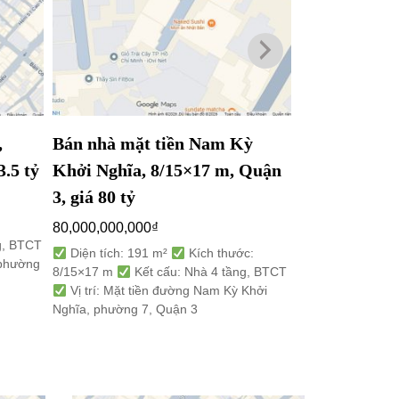
,
Bán nhà mặt tiền Nam Kỳ
Bán nhà mặt 
3.5 tỷ
Khởi Nghĩa, 8/15×17 m, Quận
Đô Thành, 4×
3, giá 80 tỷ
29 tỷ
80,000,000,000
₫
29,000,000,000
g, BTCT
Diện tích: 191 m²
Kích thước:
Diện tích: 87/
 phường
8/15×17 m
Kết cấu: Nhà 4 tầng, BTCT
4×27 m
Kết cấ
Vị trí: Mặt tiền đường Nam Kỳ Khởi
Vị trí: Mặt tiền 
Nghĩa, phường 7, Quận 3
Thành, phường 4