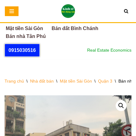
Chuyển
tới
Mặt tiền Sài Gòn
Bán đất Bình Chánh
nội
Bán nhà Tân Phú
dung
0915030516
Real Estate Economics
Trang chủ
\
Nhà đất bán
\
Mặt tiền Sài Gòn
\
Quận 3
\
Bán nhà 