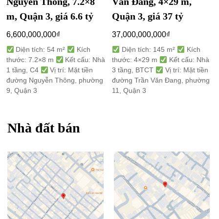
Nguyễn Thông, 7.2×8
Văn Đang, 4×29 m,
m, Quận 3, giá 6.6 tỷ
Quận 3, giá 37 tỷ
6,600,000,000
₫
37,000,000,000
₫
Diện tích: 54 m²
Kích
Diện tích: 145 m²
Kích
thước: 7.2×8 m
Kết cấu: Nhà
thước: 4×29 m
Kết cấu: Nhà
1 tầng, C4
Vị trí: Mặt tiền
3 tầng, BTCT
Vị trí: Mặt tiền
đường Nguyễn Thông, phường
đường Trần Văn Đang, phường
9, Quận 3
11, Quận 3
Nhà đất bán