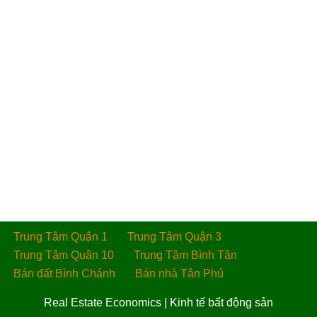
Trung Tâm Quận 1
Trung Tâm Quận 3
Trung Tâm Quận 10
Trung Tâm Bình Tân
Bán đất Bình Chánh
Bán nhà Tân Phú
Real Estate Economics
|
Kinh tế bất động sản