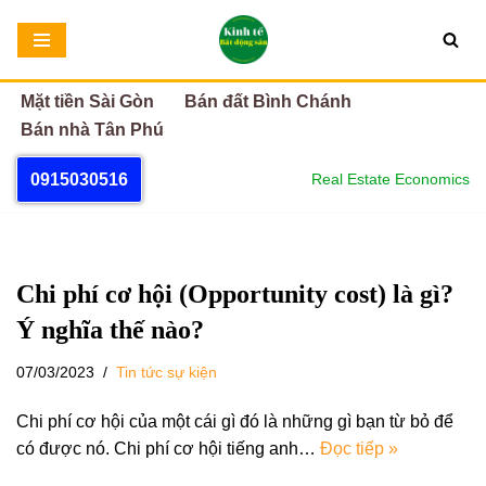
Chuyển
tới
Mặt tiền Sài Gòn
Bán đất Bình Chánh
nội
Bán nhà Tân Phú
dung
0915030516
Real Estate Economics
Chi phí cơ hội (Opportunity cost) là gì?
Ý nghĩa thế nào?
07/03/2023
Tin tức sự kiện
Chi phí cơ hội của một cái gì đó là những gì bạn từ bỏ để
có được nó. Chi phí cơ hội tiếng anh…
Đọc tiếp »