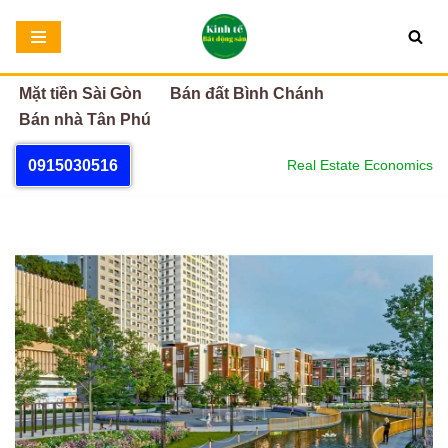
Chuyển
tới
Mặt tiền Sài Gòn
Bán đất Bình Chánh
nội
Bán nhà Tân Phú
dung
0915030516
Real Estate Economics