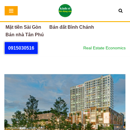
Chuyển
tới
Mặt tiền Sài Gòn
Bán đất Bình Chánh
nội
Bán nhà Tân Phú
dung
0915030516
Real Estate Economics