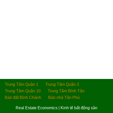
Trung Tâm Quận 1
Trung Tâm Quận 3
Trung Tâm Quận 10
Trung Tâm Bình Tân
Bán đất Bình Chánh
Bán nhà Tân Phú
Real Estate Economics
|
Kinh tế bất động sản