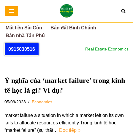
Chuyển
tới
Mặt tiền Sài Gòn
Bán đất Bình Chánh
nội
Bán nhà Tân Phú
dung
0915030516
Real Estate Economics
Ý nghĩa của ‘market failure’ trong kinh
tế học là gì? Ví dụ?
05/09/2023
Economics
market failure a situation in which a market left on its own
fails to allocate resources efficiently Trong kinh tế học,
“market failure” (sự thất…
Đọc tiếp »