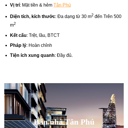
Vị trí
: Mặt tiền & hẻm
Tân Phú
2
Diện tích, kích thước
: Đa dạng từ 30 m
đến Trên 500
2
m
Kết cấu
: Trệt, lầu, BTCT
Pháp lý
: Hoàn chỉnh
Tiện ích xung quanh
: Đầy đủ.
Bán nhà Tân Phú