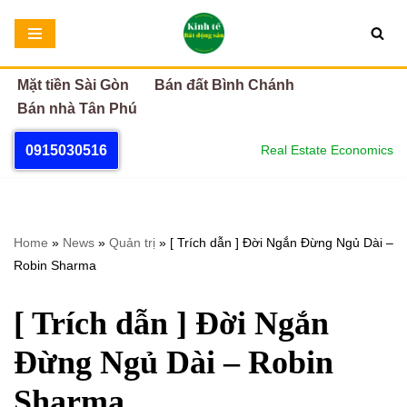
Chuyển
tới
Mặt tiền Sài Gòn
Bán đất Bình Chánh
nội
Bán nhà Tân Phú
dung
0915030516
Real Estate Economics
Home
»
News
»
Quản trị
»
[ Trích dẫn ] Đời Ngắn Đừng Ngủ Dài –
Robin Sharma
[ Trích dẫn ] Đời Ngắn
Đừng Ngủ Dài – Robin
Sharma