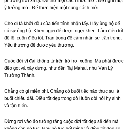
phương trời xa lạ. Để thử một cách thức mới. Để nghĩ một
ý tưởng mới. Để thực hiện một cung cách mới.
Cho đi là khởi đầu của tiến trình nhận lấy. Hãy ủng hộ để
có sự ủng hộ. Khen ngợi để được ngợi khen. Làm điều tốt
để lôi cuốn điều tốt. Trân trọng để cảm nhận sự trân trọng.
Yêu thương để được yêu thương.
Cuộc đời vĩ đại không từ trên trời rơi xuống. Mà phải được
đẽo gọt và xây dựng, như đền Taj Mahal, như Vạn Lý
Trường Thành.
Chẳng có gì miễn phí. Chẳng có buổi tiệc nào thực sự là
buổi chiêu đãi. Điều tốt đẹp trong đời luôn đòi hỏi hy sinh
và tận hiến.
Đừng rơi vào ảo tưởng rằng cuộc đời tốt đẹp sẽ đến mà
không cần nỗ lực. Hãy nỗ lực hết mình và điều tốt đẹp sẽ