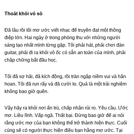
Thoát khỏi vỏ sò
Đã lâu rồi tôi mơ ước viết nhạc để truyền đạt một thông
điệp lớn. Hai ngày ở trong phòng thu với những người
sáng tạo nhất mình từng gặp. Tôi phải hát, phải chơi đàn
guitar, phải đi ra khỏi vỏ ốc có sẵn an toàn của mình, phải
chập chững bắt đầu học.
Tôi đã sợ hãi, đã kích động, rồi tràn ngập niềm vui và hân
hoan. Tôi đã run rẩy và đã cười to. Quả là một trải nghiệm
không bao giờ quên.
Vậy hãy ra khỏi nơi ẩn trú, chấp nhận rủi ro. Yêu cầu. Ước
mơ. Liều lĩnh. Vấp ngã. Thất bại. Đừng bao giờ để ai nói
rằng ước mơ của bạn không thể trở thành hiện thực. Cuối
cùng sẽ có người thực hiện điều bạn hằng mơ ước. Tại