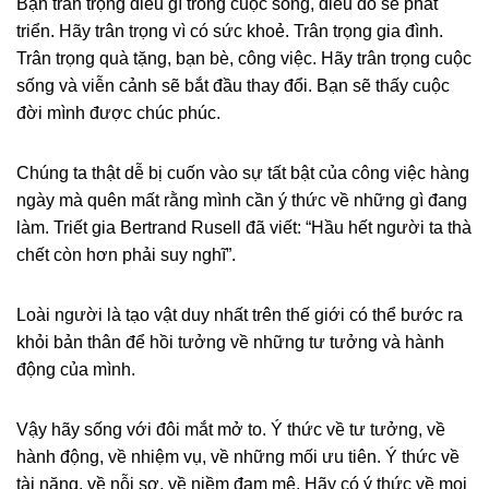
Bạn trân trọng điều gì trong cuộc sống, điều đó sẽ phát
triển. Hãy trân trọng vì có sức khoẻ. Trân trọng gia đình.
Trân trọng quà tặng, bạn bè, công việc. Hãy trân trọng cuộc
sống và viễn cảnh sẽ bắt đầu thay đổi. Bạn sẽ thấy cuộc
đời mình được chúc phúc.
Chúng ta thật dễ bị cuốn vào sự tất bật của công việc hàng
ngày mà quên mất rằng mình cần ý thức về những gì đang
làm. Triết gia Bertrand Rusell đã viết: “Hầu hết người ta thà
chết còn hơn phải suy nghĩ”.
Loài người là tạo vật duy nhất trên thế giới có thể bước ra
khỏi bản thân để hồi tưởng về những tư tưởng và hành
động của mình.
Vậy hãy sống với đôi mắt mở to. Ý thức về tư tưởng, về
hành động, về nhiệm vụ, về những mối ưu tiên. Ý thức về
tài năng, về nỗi sợ, về niềm đam mê. Hãy có ý thức về mọi