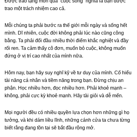
Được trao tặng món quà “cuộc sống” nghĩa là bạn được
trao một trách nhiệm cao cả.
Mỗi chúng ta phải bước ra thế giới mỗi ngày và sống hết
mình. Dĩ nhiên, cuộc đời không phải lúc nào cũng công
bằng. Ta phải đối đầu nhiều thời điểm khắc nghiệt và đầy
rối ren. Ta cảm thấy cô đơn, muốn bỏ cuộc, không muốn
đứng ở vị trí cao nhất của mình nữa.
Hôm nay, bạn hãy suy nghĩ kỹ về tư duy của mình. Cố hiểu
tài năng cá nhân và tiềm năng trong bạn. Đừng chịu an
phận. Học nhiều hơn, đọc nhiều hơn. Phải khoẻ mạnh –
không, phải cực kỳ khoẻ mạnh. Hãy tài giỏi và dễ mến.
Mọi người đều có nhiều quyền lựa chọn hơn những gì họ
tưởng, và khi dám liều lĩnh, những cánh cửa ta chưa từng
biết rằng đang tồn tại sẽ bắt đầu rộng mở.