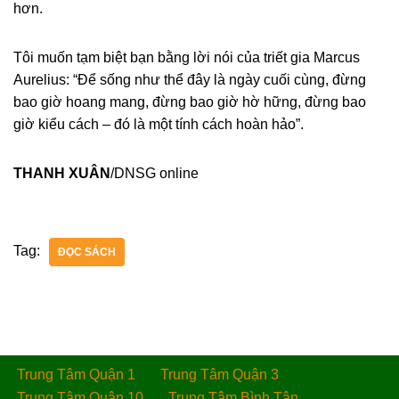
hơn.
Tôi muốn tạm biệt bạn bằng lời nói của triết gia Marcus
Aurelius: “Để sống như thể đây là ngày cuối cùng, đừng
bao giờ hoang mang, đừng bao giờ hờ hững, đừng bao
giờ kiểu cách – đó là một tính cách hoàn hảo”.
THANH XUÂN
/DNSG online
Tag:
ĐỌC SÁCH
Trung Tâm Quận 1
Trung Tâm Quận 3
Trung Tâm Quận 10
Trung Tâm Bình Tân