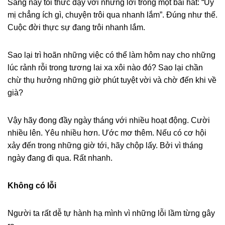
Sáng nay tôi thức dậy với những lời trong một bài hát: “Uỷ
mị chẳng ích gì, chuyện trôi qua nhanh lắm”. Đúng như thế.
Cuộc đời thực sự đang trôi nhanh lắm.
Sao lại trì hoãn những việc có thể làm hôm nay cho những
lúc rảnh rỗi trong tương lai xa xôi nào đó? Sao lại chần
chừ thụ hưởng những giờ phút tuyệt vời và chờ đến khi về
già?
Vậy hãy đong đầy ngày tháng với nhiều hoạt động. Cười
nhiều lên. Yêu nhiều hơn. Ước mơ thêm. Nếu có cơ hội
xảy đến trong những giờ tới, hãy chộp lấy. Bởi vì tháng
ngày đang đi qua. Rất nhanh.
Không có lỗi
Người ta rất dễ tự hành hạ mình vì những lỗi lầm từng gây