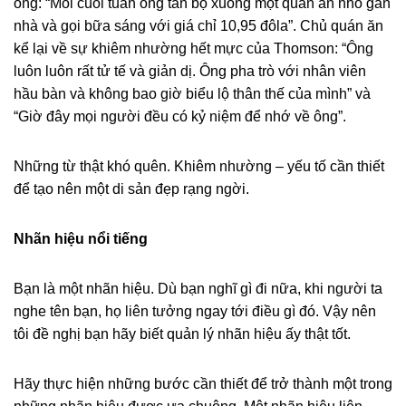
ông: “Mỗi cuối tuần ông tản bộ xuống một quán ăn nhỏ gần
nhà và gọi bữa sáng với giá chỉ 10,95 đôla”. Chủ quán ăn
kể lại về sự khiêm nhường hết mực của Thomson: “Ông
luôn luôn rất tử tế và giản dị. Ông pha trò với nhân viên
hầu bàn và không bao giờ biểu lộ thân thế của mình” và
“Giờ đây mọi người đều có kỷ niệm để nhớ về ông”.
Những từ thật khó quên. Khiêm nhường – yếu tố cần thiết
để tạo nên một di sản đẹp rạng ngời.
Nhãn hiệu nổi tiếng
Bạn là một nhãn hiệu. Dù bạn nghĩ gì đi nữa, khi người ta
nghe tên bạn, họ liên tưởng ngay tới điều gì đó. Vậy nên
tôi đề nghị bạn hãy biết quản lý nhãn hiệu ấy thật tốt.
Hãy thực hiện những bước cần thiết để trở thành một trong