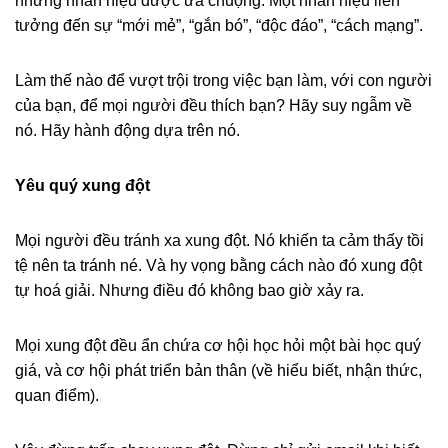
những nhãn hiệu được ưa chuộng. Một nhãn hiệu liên
tưởng đến sự “mới mẻ”, “gắn bó”, “độc đáo”, “cách mạng”.
Làm thế nào để vượt trội trong việc bạn làm, với con người
của bạn, để mọi người đều thích bạn? Hãy suy ngẫm về
nó. Hãy hành động dựa trên nó.
Yêu quý xung đột
Mọi người đều tránh xa xung đột. Nó khiến ta cảm thấy tồi
tệ nên ta tránh né. Và hy vọng bằng cách nào đó xung đột
tự hoá giải. Nhưng điều đó không bao giờ xảy ra.
Mọi xung đột đều ẩn chứa cơ hội học hỏi một bài học quý
giá, và cơ hội phát triển bản thân (về hiểu biết, nhận thức,
quan điểm).