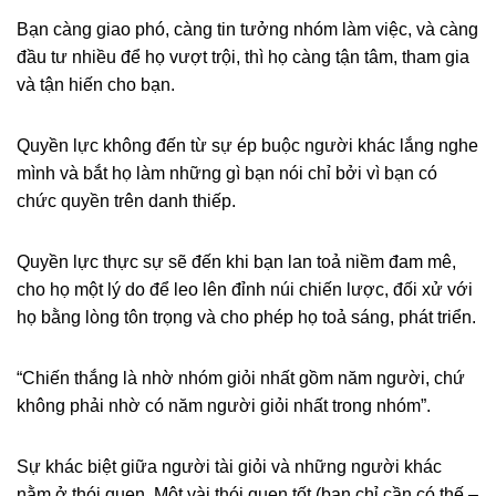
Bạn càng giao phó, càng tin tưởng nhóm làm việc, và càng
đầu tư nhiều để họ vượt trội, thì họ càng tận tâm, tham gia
và tận hiến cho bạn.
Quyền lực không đến từ sự ép buộc người khác lắng nghe
mình và bắt họ làm những gì bạn nói chỉ bởi vì bạn có
chức quyền trên danh thiếp.
Quyền lực thực sự sẽ đến khi bạn lan toả niềm đam mê,
cho họ một lý do để leo lên đỉnh núi chiến lược, đối xử với
họ bằng lòng tôn trọng và cho phép họ toả sáng, phát triển.
“Chiến thắng là nhờ nhóm giỏi nhất gồm năm người, chứ
không phải nhờ có năm người giỏi nhất trong nhóm”.
Sự khác biệt giữa người tài giỏi và những người khác
nằm ở thói quen. Một vài thói quen tốt (bạn chỉ cần có thế –