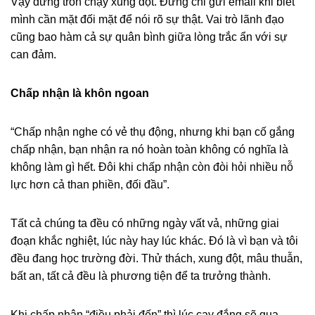
Vậy đừng trốn chạy xung đột. Đừng chỉ gửi email khi biết
mình cần mặt đối mặt để nói rõ sự thật. Vai trò lãnh đạo
cũng bao hàm cả sự quân bình giữa lòng trắc ẩn với sự
can đảm.
Chấp nhận là khôn ngoan
“Chấp nhận nghe có vẻ thụ động, nhưng khi bạn cố gắng
chấp nhận, bạn nhận ra nó hoàn toàn không có nghĩa là
không làm gì hết. Đôi khi chấp nhận còn đòi hỏi nhiều nỗ
lực hơn cả than phiền, đối đầu”.
Tất cả chúng ta đều có những ngày vất vả, những giai
đoạn khắc nghiệt, lúc này hay lúc khác. Đó là vì bạn và tôi
đều đang học trường đời. Thử thách, xung đột, mâu thuẫn,
bất an, tất cả đều là phương tiện để ta trưởng thành.
Khi chấp nhận “điều phải đến” thì lúc cay đắng sẽ qua