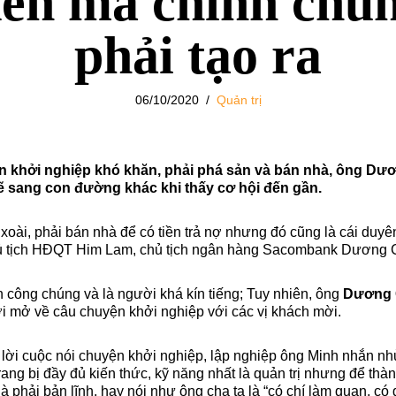
đến mà chính chún
phải tạo ra
06/10/2020
Quản trị
an khởi nghiệp khó khăn, phải phá sản và bán nhà, ông D
 rẽ sang con đường khác khi thấy cơ hội đến gần.
oài, phải bán nhà để có tiền trả nợ nhưng đó cũng là cái duyên
ủ tịch HĐQT Him Lam, chủ tịch ngân hàng Sacombank Dương 
n công chúng và là người khá kín tiếng; Tuy nhiên, ông
Dương 
ởi mở về câu chuyện khởi nghiệp với các vị khách mời.
ời cuộc nói chuyện khởi nghiệp, lập nghiệp ông Minh nhắn nhủ
trang bị đầy đủ kiến thức, kỹ năng nhất là quản trị nhưng để thà
là phải bản lĩnh, hay nói như ông cha ta là “có chí làm quan, có