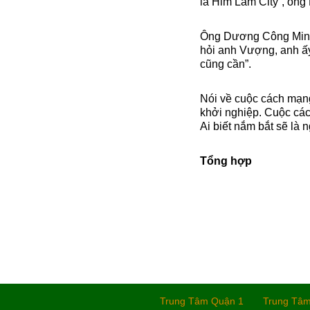
là Him Lam City”, ông 
Ông Dương Công Minh 
hỏi anh Vượng, anh ấy
cũng cần”.
Nói về cuộc cách mạng
khởi nghiệp. Cuộc các
Ai biết nắm bắt sẽ là 
Tổng hợp
Trung Tâm Quận 1
Trung Tâ