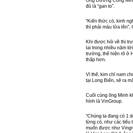
Ông Dương Công Minh 
đủ là “gan to”.
“Kiến thức có, kinh ng
thì phải máu lửa lên”,
Khi được hỏi về thị t
lai trong nhiều năm tới
trường, thể hiện rõ ở
thấp hơn.
Vì thế, kim chỉ nam c
tại Long Biên, sẽ ra 
Cuối cùng ông Minh k
hình là VinGroup.
“Chúng ta đang có 1 d
từng có, như các tiểu
muốn được như Vingrou