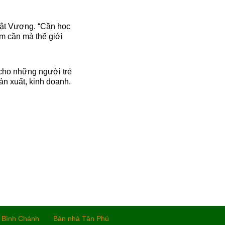
ật Vượng. “Cần học
m cần mà thế giới
 cho những người trẻ
n xuất, kinh doanh.
 Bình Chánh
Bán nhà Tân Phú