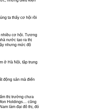
ức, nhưng điều kiện
ng ta thấy cơ hội rồi
t nhiều cơ hội. Tương
nhà nước tạo ra thị
 vậy nhưng mức độ
m ở Hà Nội, tập trung
ất động sản mà điển
hẩm thị trường chưa
D Mon Holdings… cũng
Nam làm đại đô thị, đó