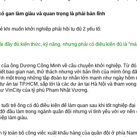
có gan làm giàu và quan trọng là phải bản lĩnh
 khi muốn khởi nghiệp phải hội tụ đủ 2 yếu tố:
ải đầy đủ kiến thức, kỹ năng, nhưng phải có điều kiện đủ là “máu
 của ông Dương Công Minh về câu chuyện khởi nghiệp. Từ đó, ô
iết bao gian nan, thử thách nhưng với bản lĩnh của mình ông đ
nh một trong những tập đoàn tư nhân lớn mạnh như ngày hôm n
5 dự án tại TP.HCM, sắp tới là các dự án tại Hà Nội và tham vọ
như VinCity của tỷ phú Phạm Nhật Vượng.
 tuổi trẻ ông có đủ điều kiện để làm quan sau khi tốt nghiệp đại 
 đỡ đầu làm trong ngành quân đội nhưng vì tình yêu với vợ nên
iệp làm giàu.
 lý toàn bộ công việc xuất khẩu hàng của quân đội ở phía Nam