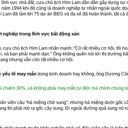
 lĩnh vực nhà đất, cựu chủ tịch Him Lam dần dần gây dựng sự 
 năm 1994 khi đó cũng là doanh nghiệp tư nhân ngoài quốc do
 Lam đã làm tới 75 dự án BĐS và đa số đã hoàn thành, tất cả
ởi nghiệp trong lĩnh vực bất động sản
y, cựu chủ tịch Him Lam nhấn mạnh: “Có rất nhiều cơ hội, tôi h
, và bạn phải mạnh dạn.” Ông không quên nói tới thị trường bấ
gang nhưng vẫn còn rất nhiều cơ hội.
có
yếu tố may mắn
trong kinh doanh hay không, ông Dương Cô
ỉ chiếm 30%, và không phải may mắn tự đến mà chính chúng ta 
nhân viên câu “há miệng chờ sung”, nhưng há miệng dưới gốc c
g thì phải mò ra gốc cây sung. Đi ngoài đường quả sung nó r