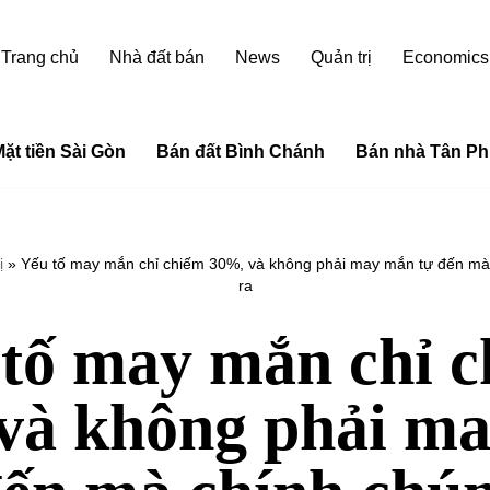
Trang chủ
Nhà đất bán
News
Quản trị
Economics
ặt tiền Sài Gòn
Bán đất Bình Chánh
Bán nhà Tân Ph
ị
»
Yếu tố may mắn chỉ chiếm 30%, và không phải may mắn tự đến mà 
ra
tố may mắn chỉ 
và không phải m