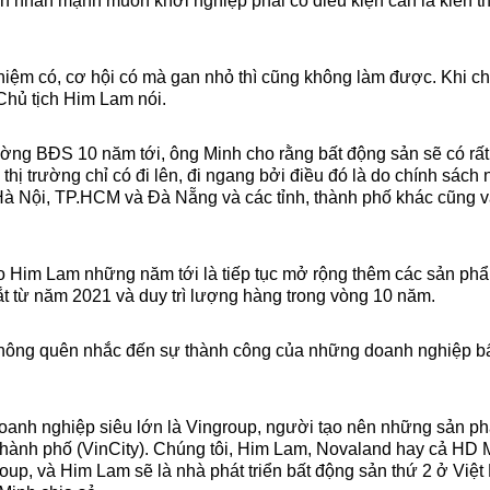
nhấn mạnh muốn khởi nghiệp phải có điều kiện cần là kiến th
hiệm có, cơ hội có mà gan nhỏ thì cũng không làm được. Khi chú
 Chủ tịch Him Lam nói.
rường BĐS 10 năm tới, ông Minh cho rằng bất động sản sẽ có rấ
 thị trường chỉ có đi lên, đi ngang bởi điều đó là do chính sách 
 Hà Nội, TP.HCM và Đà Nẵng và các tỉnh, thành phố khác cũng
ho Him Lam những năm tới là tiếp tục mở rộng thêm các sản phẩ
mắt từ năm 2021 và duy trì lượng hàng trong vòng 10 năm.
hông quên nhắc đến sự thành công của những doanh nghiệp b
oanh nghiệp siêu lớn là Vingroup, người tạo nên những sản p
 thành phố (VinCity). Chúng tôi, Him Lam, Novaland hay cả H
p, và Him Lam sẽ là nhà phát triển bất động sản thứ 2 ở Việt 