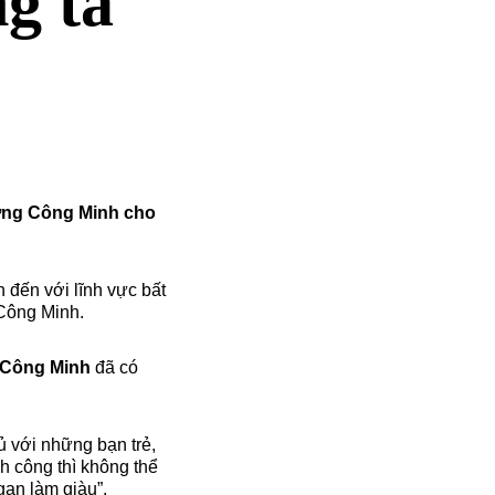
g ta
ương Công Minh cho
 đến với lĩnh vực bất
Công Minh.
Công Minh
đã có
 với những bạn trẻ,
nh công thì không thể
 gan làm giàu”.