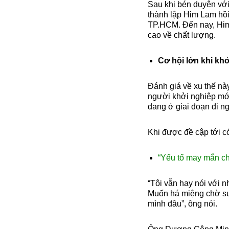
Sau khi bén duyên với
thành lập Him Lam hồi
TP.HCM. Đến nay, Him
cao về chất lượng.
Cơ hội lớn khi kh
Đánh giá về xu thế nà
người khởi nghiệp mới
đang ở giai đoạn đi n
Khi được đề cập tới 
“Yếu tố may mắn ch
“Tôi vẫn hay nói với 
Muốn há miệng chờ sun
mình đâu”, ông nói.