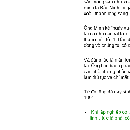
sản, nông sản như xoà
mình là Bắc Ninh thì 
xoài, thanh long sang
Ông Minh kể “ngày xưa
lại có nhu cầu rất lớn
thậm chí 1 lời 1. Dần 
đồng và chúng tôi có l
Và đúng lúc làm ăn lớn
lãi. Ông bộc bạch phả
căn nhà nhưng phải trả
làm thủ tục và chỉ mất 
Từ đó, ông đã nảy sinh
1991.
“Khi lập nghiệp có
lĩnh…tức là phải c