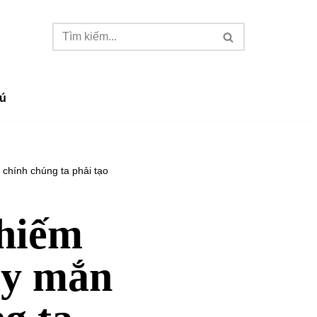
ú
chính chúng ta phải tạo
chiếm
ay mắn