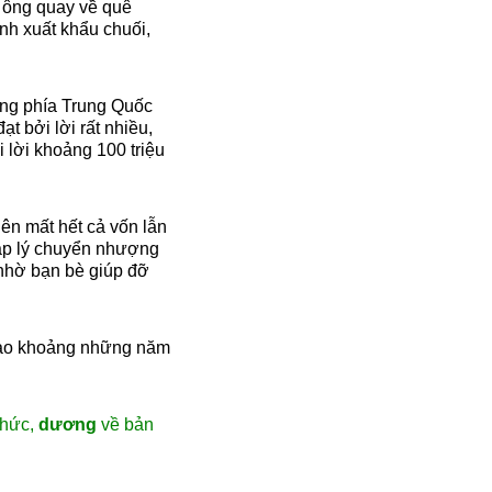
ự ông quay về quê
nh xuất khẩu chuối,
ưng phía Trung Quốc
t bởi lời rất nhiều,
i lời khoảng 100 triệu
nên mất hết cả vốn lẫn
pháp lý chuyển nhượng
à nhờ bạn bè giúp đỡ
o khoảng những năm
thức,
dương
về bản