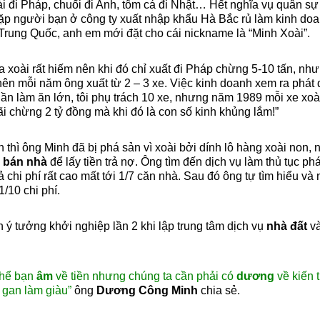
i đi Pháp, chuối đi Anh, tôm cá đi Nhật… Hết nghĩa vụ quân s
gặp người bạn ở công ty xuất nhập khẩu Hà Bắc rủ làm kinh doa
 Trung Quốc, anh em mới đặt cho cái nickname là “Minh Xoài”.
 xoài rất hiếm nên khi đó chỉ xuất đi Pháp chừng 5-10 tấn, nh
 nên mỗi năm ông xuất từ 2 – 3 xe. Việc kinh doanh xem ra phát đạ
dần làm ăn lớn, tôi phụ trách 10 xe, nhưng năm 1989 mỗi xe xoà
ãi chừng 2 tỷ đồng mà khi đó là con số kinh khủng lắm!”
 thì ông Minh đã bị phá sản vì xoài bởi dính lô hàng xoài non, 
i
bán nhà
để lấy tiền trả nợ. Ông tìm đến dịch vụ làm thủ tục 
 chi phí rất cao mất tới 1/7 căn nhà. Sau đó ông tự tìm hiểu v
1/10 chi phí.
 ý tưởng khởi nghiệp lần 2 khi lập trung tâm dịch vụ
nhà đất
và
 thể bạn
âm
về tiền nhưng chúng ta cần phải có
dương
về kiến 
ó gan làm giàu”
ông
Dương Công Minh
chia sẻ.