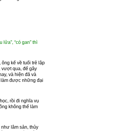
 lửa”, “có gan” thì
ng kể về tuổi trẻ lập
ã vượt qua, để gây
ay, và hiện đã và
ng làm được những đại
học, rồi đi nghĩa vụ
 ông không thể làm
 như lâm sản, thủy