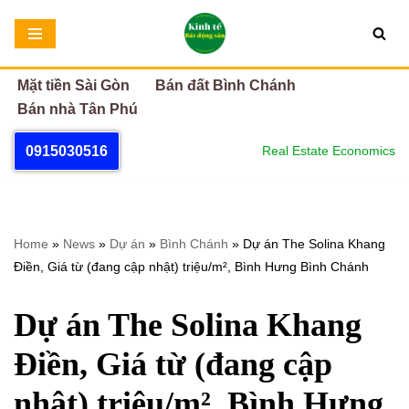
Chuyển
tới
Mặt tiền Sài Gòn
Bán đất Bình Chánh
nội
Bán nhà Tân Phú
dung
0915030516
Real Estate Economics
Home
»
News
»
Dự án
»
Bình Chánh
»
Dự án The Solina Khang
Điền, Giá từ (đang cập nhật) triệu/m², Bình Hưng Bình Chánh
Dự án The Solina Khang
Điền, Giá từ (đang cập
nhật) triệu/m², Bình Hưng