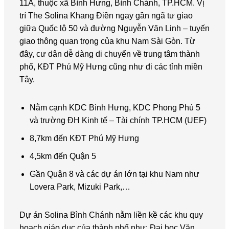
11A, thuộc xã Bình Hưng, Bình Chánh, TP.HCM. Vị
trí The Solina Khang Điền ngay gần ngã tư giao
giữa Quốc lộ 50 và đường Nguyễn Văn Linh – tuyến
giao thông quan trọng của khu Nam Sài Gòn. Từ
đây, cư dân dễ dàng di chuyển về trung tâm thành
phố, KĐT Phú Mỹ Hưng cũng như đi các tỉnh miền
Tây.
Nằm cạnh KDC Bình Hưng, KDC Phong Phú 5
và trường ĐH Kinh tế – Tài chính TP.HCM (UEF)
8,7km đến KĐT Phú Mỹ Hưng
4,5km đến Quận 5
Gần Quận 8 và các dự án lớn tại khu Nam như
Lovera Park, Mizuki Park,…
Dự án Solina Bình Chánh nằm liền kề các khu quy
hoạch giáo dục của thành phố như: Đại học Văn