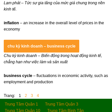
Lạm phát – Tức sự gia tăng của mức giá chung trong nền
kinh tế.
inflation
– an increase in the overall level of prices in the
economy
chu kỳ kinh doanh – business cycle
Chu kỳ kinh doanh – Biến động trong hoạt động kinh tế,
chẳng hạn như việc làm và sản xuất
business cycle
– fluctuations in economic activity, such as
employment and production
Trang:
1
2
3
4
Trung Tâm Quận 1
Trung Tâm Quận 3
Trung Tâm Quận 10
Trung Tâm Bình Tân