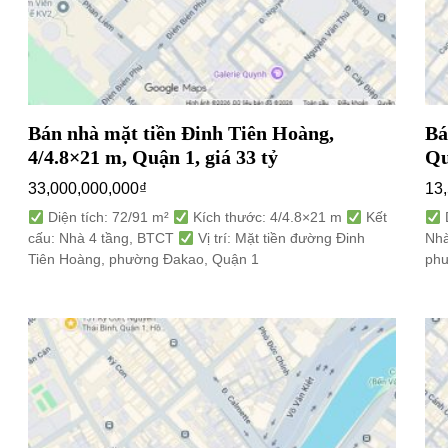
Bán nhà mặt tiền Đinh Tiên Hoàng,
Bá
4/4.8×21 m, Quận 1, giá 33 tỷ
Qu
33,000,000,000
₫
13
Diện tích: 72/91 m²
Kích thước: 4/4.8×21 m
Kết
D
cấu: Nhà 4 tầng, BTCT
Vị trí: Mặt tiền đường Đinh
Nhà
Tiên Hoàng, phường Đakao, Quận 1
phư