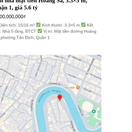
n nhà mặt tiền Hoàng Sa, 3.3×5 m,
ận 1, giá 5.6 tỷ
600,000,000
₫
iện tích: 15/16 m²
Kích thước: 3.3×5 m
Kết
: Nhà 5 tầng, BTCT
Vị trí: Mặt tiền đường Hoàng
 phường Tân Định, Quận 1