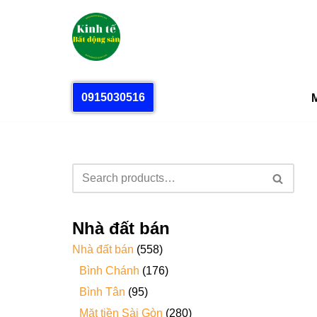
Chuyển
tới
nội
dung
0915030516
M
Nhà đất bán
Nhà đất bán
(558)
Bình Chánh
(176)
Bình Tân
(95)
Mặt tiền Sài Gòn
(280)