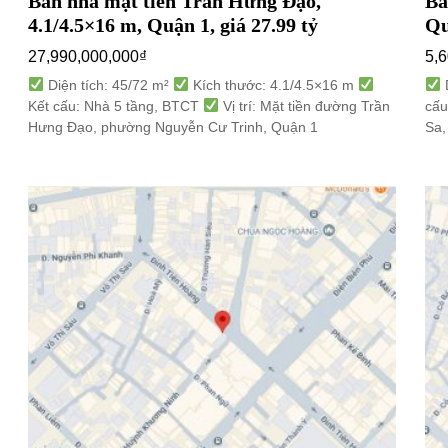
Bán nhà mặt tiền Trần Hưng Đạo,
Bá
4.1/4.5×16 m, Quận 1, giá 27.99 tỷ
Qu
27,990,000,000
₫
5,
Diện tích: 45/72 m²
Kích thước: 4.1/4.5×16 m
D
Kết cấu: Nhà 5 tầng, BTCT
Vị trí: Mặt tiền đường Trần
cấu
Hưng Đạo, phường Nguyễn Cư Trinh, Quận 1
Sa,