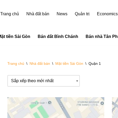
Trang chủ
Nhà đất bán
News
Quản trị
Economics
ặt tiền Sài Gòn
Bán đất Bình Chánh
Bán nhà Tân Ph
Trang chủ
\
Nhà đất bán
\
Mặt tiền Sài Gòn
\
Quận 1