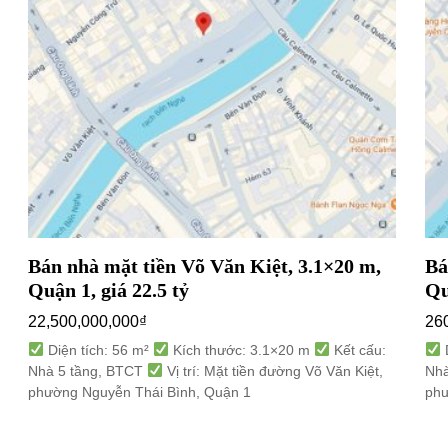
Bán nhà mặt tiền Võ Văn Kiệt, 3.1×20 m,
Bá
Quận 1, giá 22.5 tỷ
Qu
22,500,000,000
₫
26
Diện tích: 56 m²
Kích thước: 3.1×20 m
Kết cấu:
D
Nhà 5 tầng, BTCT
Vị trí: Mặt tiền đường Võ Văn Kiệt,
Nhà
phường Nguyễn Thái Bình, Quận 1
phư