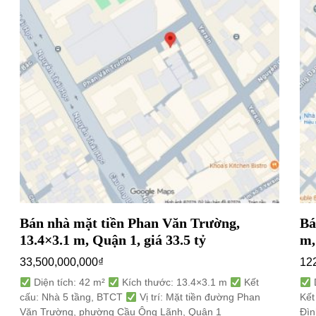
Bán nhà mặt tiền Phan Văn Trường,
Bá
13.4×3.1 m, Quận 1, giá 33.5 tỷ
m,
33,500,000,000
₫
12
Diện tích: 42 m²
Kích thước: 13.4×3.1 m
Kết
D
cấu: Nhà 5 tầng, BTCT
Vị trí: Mặt tiền đường Phan
Kết
Văn Trường, phường Cầu Ông Lãnh, Quận 1
Đìn