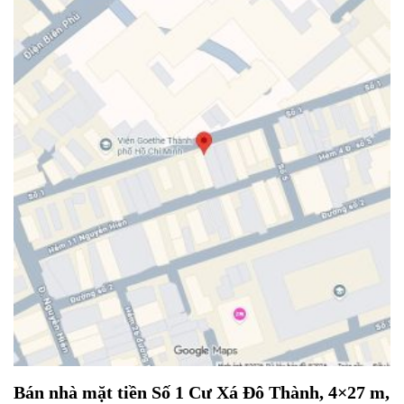
Bán nhà mặt tiền Số 1 Cư Xá Đô Thành, 4×27 m,