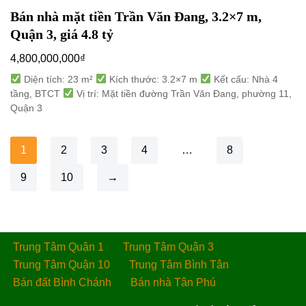
Bán nhà mặt tiền Trần Văn Đang, 3.2×7 m,
Quận 3, giá 4.8 tỷ
4,800,000,000
₫
Diện tích: 23 m²
Kích thước: 3.2×7 m
Kết cấu: Nhà 4
tầng, BTCT
Vị trí: Mặt tiền đường Trần Văn Đang, phường 11,
Quận 3
1
2
3
4
…
8
9
10
→
Trung Tâm Quận 1
Trung Tâm Quận 3
Trung Tâm Quận 10
Trung Tâm Bình Tân
Bán đất Bình Chánh
Bán nhà Tân Phú