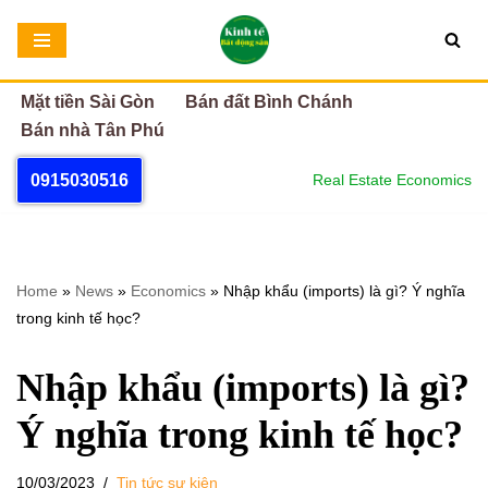
Chuyển
tới
Mặt tiền Sài Gòn
Bán đất Bình Chánh
nội
Bán nhà Tân Phú
dung
0915030516
Real Estate Economics
Home
»
News
»
Economics
»
Nhập khẩu (imports) là gì? Ý nghĩa
trong kinh tế học?
Nhập khẩu (imports) là gì?
Ý nghĩa trong kinh tế học?
10/03/2023
Tin tức sự kiện