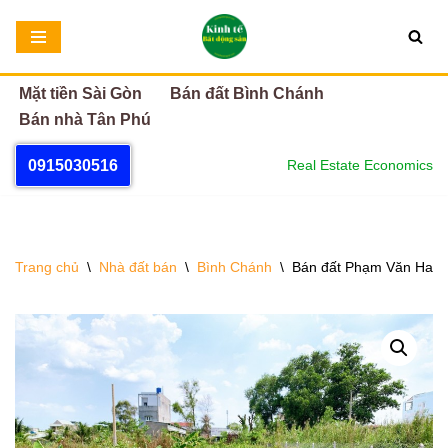
Chuyển
tới
Mặt tiền Sài Gòn
Bán đất Bình Chánh
nội
Bán nhà Tân Phú
dung
0915030516
Real Estate Economics
Trang chủ
\
Nhà đất bán
\
Bình Chánh
\
Bán đất Phạm Văn Hai B