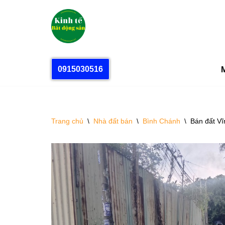
Chuyển
tới
nội
dung
0915030516
M
Trang chủ
\
Nhà đất bán
\
Bình Chánh
\
Bán đất Vĩ