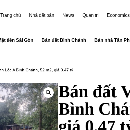
Trang chủ
Nhà đất bán
News
Quản trị
Economics
ặt tiền Sài Gòn
Bán đất Bình Chánh
Bán nhà Tân Ph
nh Lộc A Bình Chánh, 52 m2, giá 0.47 tỷ
Bán đất 
Bình Chá
giá 0.47 t