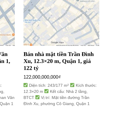
Văn
Bán nhà mặt tiền Trần Đình
Bán nhà 
n 1,
Xu, 12.3×20 m, Quận 1, giá
3.1×17 m
122 tỷ
15,500,00
122,000,000,000
₫
Diện tíc
3.1×17 m
:
Diện tích: 243/177 m²
Kích thước:
Vị trí: M
ng,
12.3×20 m
Kết cấu: Nhà 2 tầng,
8, Quận 10
Phan Văn
BTCT
Vị trí: Mặt tiền đường Trần
 Quận 1
Đình Xu, phường Cô Giang, Quận 1