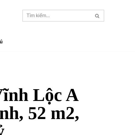
ú
Vĩnh Lộc A
nh, 52 m2,
ỷ