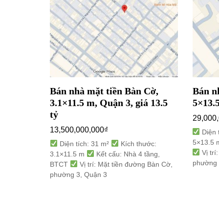
uyễn Duy
Bán nhà mặt tiền Bàn Cờ,
Bán n
uận 10,
3.1×11.5 m, Quận 3, giá 13.5
5×13.5
tỷ
29,000
13,500,000,000
₫
Diện 
5×13.5
 thước:
Diện tích: 31 m²
Kích thước:
Vị trí
 tầng,
3.1×11.5 m
Kết cấu: Nhà 4 tầng,
phường 
ng Nguyễn
BTCT
Vị trí: Mặt tiền đường Bàn Cờ,
 10
phường 3, Quận 3