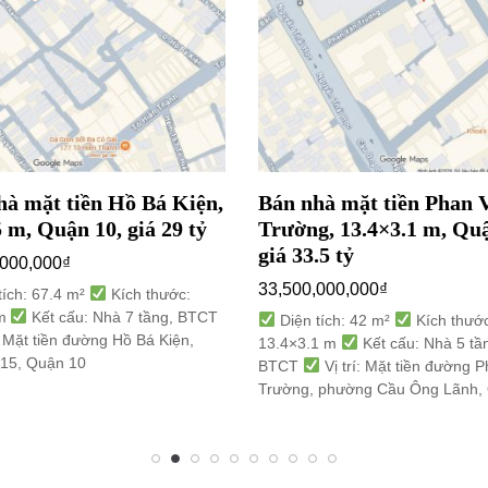
hà mặt tiền Hồ Bá Kiện,
Bán nhà mặt tiền Phan 
 m, Quận 10, giá 29 tỷ
Trường, 13.4×3.1 m, Quậ
giá 33.5 tỷ
,000,000
₫
33,500,000,000
₫
tích: 67.4 m²
Kích thước:
 m
Kết cấu: Nhà 7 tầng, BTCT
Diện tích: 42 m²
Kích thước
: Mặt tiền đường Hồ Bá Kiện,
13.4×3.1 m
Kết cấu: Nhà 5 tầ
15, Quận 10
BTCT
Vị trí: Mặt tiền đường 
Trường, phường Cầu Ông Lãnh,