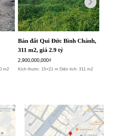
Bán đất Qui Đức Bình Chánh,
Bán đất Vĩn
311 m2, giá 2.9 tỷ
Chánh, 2500 
2,900,000,000
₫
16,900,000,000
60 m2
Kích thước: 15×21 m Diện tích: 311 m2
Kích thước: 34×7