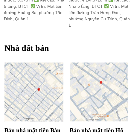
thước: 3.3×5 m
Kết cấu: Nhà
thước: 4.1/4.5×16 m
Kết cấu:
5 tầng, BTCT
Vị trí: Mặt tiền
Nhà 5 tầng, BTCT
Vị trí: Mặt
đường Hoàng Sa, phường Tân
tiền đường Trần Hưng Đạo,
Định, Quận 1
phường Nguyễn Cư Trinh, Quận
1
Nhà đất bán
Bán nhà mặt tiền Bàn
Bán nhà mặt tiền Hồ