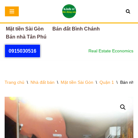
Chuyển
tới
Mặt tiền Sài Gòn
Bán đất Bình Chánh
nội
Bán nhà Tân Phú
dung
0915030516
Real Estate Economics
Trang chủ
\
Nhà đất bán
\
Mặt tiền Sài Gòn
\
Quận 1
\
Bán nhà 