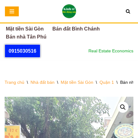
Chuyển
tới
Mặt tiền Sài Gòn
Bán đất Bình Chánh
nội
Bán nhà Tân Phú
dung
0915030516
Real Estate Economics
Trang chủ
\
Nhà đất bán
\
Mặt tiền Sài Gòn
\
Quận 1
\
Bán nhà 