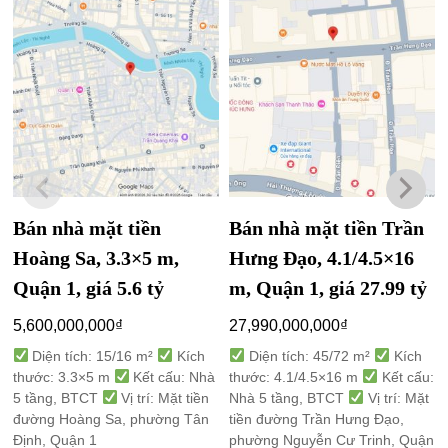
Bán nhà mặt tiền
Bán nhà mặt tiền Trần
Hoàng Sa, 3.3×5 m,
Hưng Đạo, 4.1/4.5×16
Quận 1, giá 5.6 tỷ
m, Quận 1, giá 27.99 tỷ
5,600,000,000
₫
27,990,000,000
₫
Diện tích: 15/16 m²
Kích
Diện tích: 45/72 m²
Kích
thước: 3.3×5 m
Kết cấu: Nhà
thước: 4.1/4.5×16 m
Kết cấu:
5 tầng, BTCT
Vị trí: Mặt tiền
Nhà 5 tầng, BTCT
Vị trí: Mặt
đường Hoàng Sa, phường Tân
tiền đường Trần Hưng Đạo,
Định, Quận 1
phường Nguyễn Cư Trinh, Quận