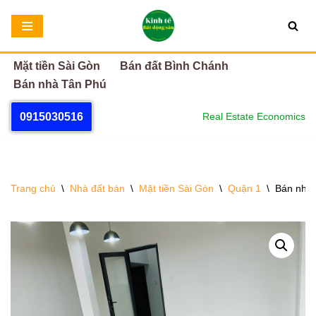
Chuyển
tới
Mặt tiền Sài Gòn
Bán đất Bình Chánh
nội
Bán nhà Tân Phú
dung
0915030516
Real Estate Economics
Trang chủ
\
Nhà đất bán
\
Mặt tiền Sài Gòn
\
Quận 1
\
Bán nhà 