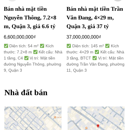
Bán nhà mặt tiền
Bán nhà mặt tiền Trần
Nguyễn Thông, 7.2×8
Văn Đang, 4×29 m,
m, Quận 3, giá 6.6 tỷ
Quận 3, giá 37 tỷ
6,600,000,000
₫
37,000,000,000
₫
Diện tích: 54 m²
Kích
Diện tích: 145 m²
Kích
thước: 7.2×8 m
Kết cấu: Nhà
thước: 4×29 m
Kết cấu: Nhà
1 tầng, C4
Vị trí: Mặt tiền
3 tầng, BTCT
Vị trí: Mặt tiền
đường Nguyễn Thông, phường
đường Trần Văn Đang, phường
9, Quận 3
11, Quận 3
Nhà đất bán