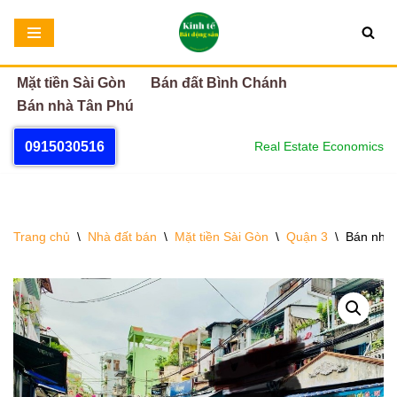
Chuyển
tới
Mặt tiền Sài Gòn
Bán đất Bình Chánh
nội
Bán nhà Tân Phú
dung
0915030516
Real Estate Economics
Trang chủ
\
Nhà đất bán
\
Mặt tiền Sài Gòn
\
Quận 3
\
Bán nhà 