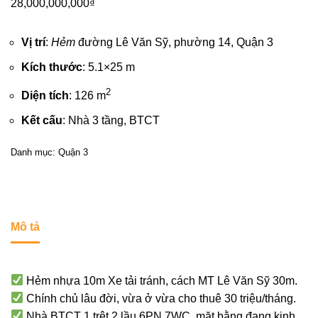
28,000,000,000
₫
Vị trí
:
Hẻm
đường Lê Văn Sỹ, phường 14,
Quận 3
Kích thước
: 5.1×25 m
2
Diện tích
: 126 m
Kết cấu
: Nhà 3 tầng, BTCT
Danh mục:
Quận 3
Mô tả
Hẻm nhựa 10m Xe tải tránh, cách MT Lê Văn Sỹ 30m.
Chính chủ lâu đời, vừa ở vừa cho thuê 30 triệu/tháng.
Nhà BTCT 1 trệt 2 lầu 6PN 7WC, mặt bằng đang kinh