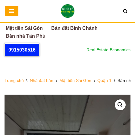
Chuyển
tới
Mặt tiền Sài Gòn
Bán đất Bình Chánh
nội
Bán nhà Tân Phú
dung
0915030516
Real Estate Economics
Trang chủ
\
Nhà đất bán
\
Mặt tiền Sài Gòn
\
Quận 1
\
Bán nhà 