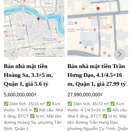
Bán nhà mặt tiền
Bán nhà mặt tiền Trần
Hoàng Sa, 3.3×5 m,
Hưng Đạo, 4.1/4.5×16
Quận 1, giá 5.6 tỷ
m, Quận 1, giá 27.99 tỷ
5,600,000,000
₫
27,990,000,000
₫
Diện tích: 15/16 m²
Kích
Diện tích: 45/72 m²
Kích
thước: 3.3×5 m
Kết cấu: Nhà
thước: 4.1/4.5×16 m
Kết cấu:
5 tầng, BTCT
Vị trí: Mặt tiền
Nhà 5 tầng, BTCT
Vị trí: Mặt
đường Hoàng Sa, phường Tân
tiền đường Trần Hưng Đạo,
Định, Quận 1
phường Nguyễn Cư Trinh, Quận