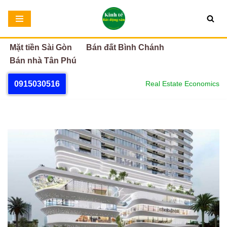
Chuyển
tới
Mặt tiền Sài Gòn
Bán đất Bình Chánh
nội
Bán nhà Tân Phú
dung
0915030516
Real Estate Economics