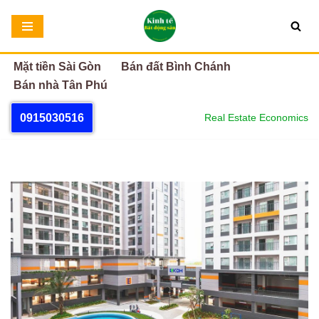
Chuyển
tới
Mặt tiền Sài Gòn
Bán đất Bình Chánh
nội
Bán nhà Tân Phú
dung
0915030516
Real Estate Economics