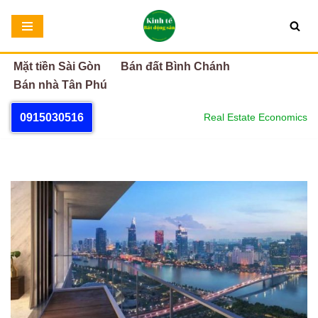
Chuyển
tới
Mặt tiền Sài Gòn
Bán đất Bình Chánh
nội
Bán nhà Tân Phú
dung
0915030516
Real Estate Economics