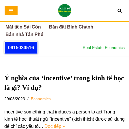
Chuyển
tới
Mặt tiền Sài Gòn
Bán đất Bình Chánh
nội
Bán nhà Tân Phú
dung
0915030516
Real Estate Economics
Ý nghĩa của ‘incentive’ trong kinh tế học
là gì? Ví dụ?
29/08/2023
Economics
incentive something that induces a person to act Trong
kinh tế học, thuật ngữ “incentive” (kích thích) được sử dụng
để chỉ các yếu tố…
Đọc tiếp »