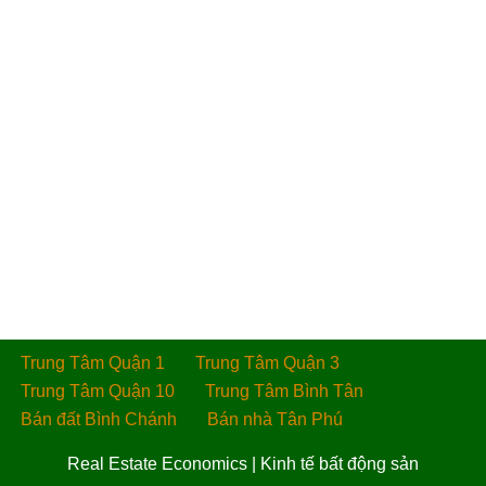
Trung Tâm Quận 1
Trung Tâm Quận 3
Trung Tâm Quận 10
Trung Tâm Bình Tân
Bán đất Bình Chánh
Bán nhà Tân Phú
Real Estate Economics
|
Kinh tế bất động sản