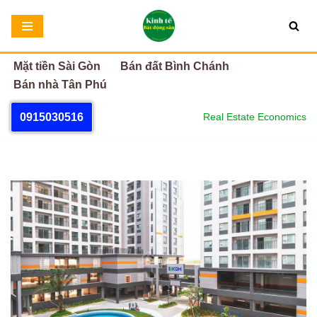
Chuyển
tới
Mặt tiền Sài Gòn
Bán đất Bình Chánh
nội
Bán nhà Tân Phú
dung
0915030516
Real Estate Economics