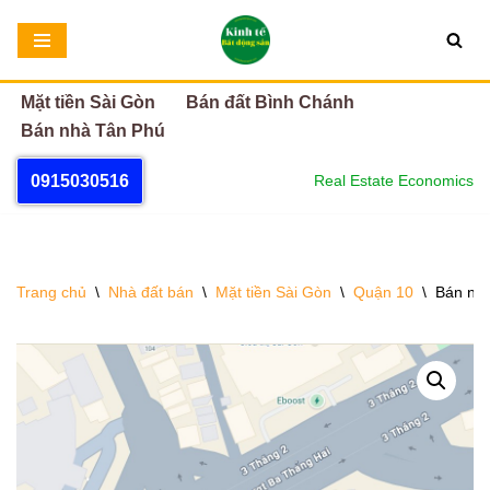
Chuyển
tới
Mặt tiền Sài Gòn
Bán đất Bình Chánh
nội
Bán nhà Tân Phú
dung
0915030516
Real Estate Economics
Trang chủ
\
Nhà đất bán
\
Mặt tiền Sài Gòn
\
Quận 10
\
Bán nhà