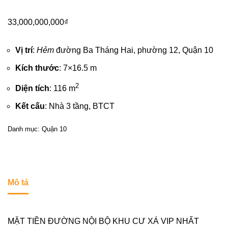
33,000,000,000
₫
Vị trí
:
Hẻm
đường Ba Tháng Hai, phường 12,
Quận 10
Kích thước
: 7×16.5 m
2
Diện tích
: 116 m
Kết cấu
: Nhà 3 tầng, BTCT
Danh mục:
Quận 10
Mô tả
MẶT TIỀN ĐƯỜNG NỘI BỘ KHU CƯ XÁ VIP NHẤT