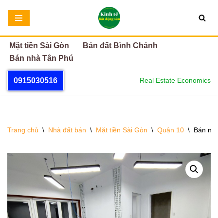
Chuyển
tới
Mặt tiền Sài Gòn
Bán đất Bình Chánh
nội
Bán nhà Tân Phú
dung
0915030516
Real Estate Economics
Trang chủ
\
Nhà đất bán
\
Mặt tiền Sài Gòn
\
Quận 10
\
Bán nhà