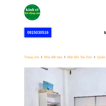
Chuyển
tới
nội
dung
0915030516
M
Trang chủ
\
Nhà đất bán
\
Mặt tiền Sài Gòn
\
Quận