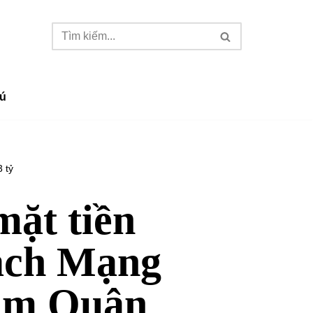
ú
 tỷ
mặt tiền
ách Mạng
ám Quận