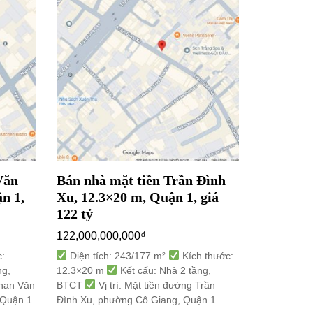
Văn
Bán nhà mặt tiền Trần Đình
Bán nhà 
n 1,
Xu, 12.3×20 m, Quận 1, giá
3.1×17 m
122 tỷ
15,500,00
122,000,000,000
₫
Diện tíc
3.1×17 m
:
Diện tích: 243/177 m²
Kích thước:
Vị trí: M
ng,
12.3×20 m
Kết cấu: Nhà 2 tầng,
8, Quận 10
Phan Văn
BTCT
Vị trí: Mặt tiền đường Trần
 Quận 1
Đình Xu, phường Cô Giang, Quận 1