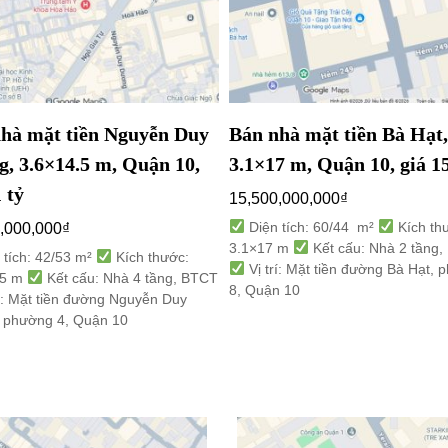
hà mặt tiền Nguyễn Duy
Bán nhà mặt tiền Bà Hạt,
, 3.6×14.5 m, Quận 10,
3.1×17 m, Quận 10, giá 15
 tỷ
15,500,000,000
₫
Diện tích: 60/44 m²
Kích th
,000,000
₫
3.1×17 m
Kết cấu: Nhà 2 tầng
 tích: 42/53 m²
Kích thước:
Vị trí: Mặt tiền đường Bà Hạt,
.5 m
Kết cấu: Nhà 4 tầng, BTCT
8, Quận 10
rí: Mặt tiền đường Nguyễn Duy
 phường 4, Quận 10