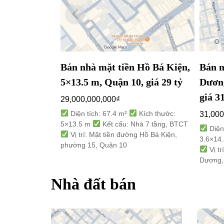
Bán nhà mặt tiền Hồ Bá Kiện,
Bán n
5×13.5 m, Quận 10, giá 29 tỷ
Dương
giá 31
29,000,000,000
₫
Diện tích: 67.4 m²
Kích thước:
31,000
5×13.5 m
Kết cấu: Nhà 7 tầng, BTCT
Diện
Vị trí: Mặt tiền đường Hồ Bá Kiện,
3.6×14
phường 15, Quận 10
Vị t
Dương,
Nhà đất bán