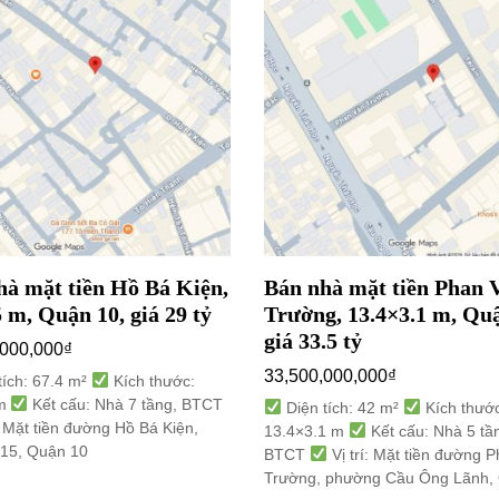
hà mặt tiền Hồ Bá Kiện,
Bán nhà mặt tiền Phan 
 m, Quận 10, giá 29 tỷ
Trường, 13.4×3.1 m, Quậ
giá 33.5 tỷ
,000,000
₫
33,500,000,000
₫
tích: 67.4 m²
Kích thước:
 m
Kết cấu: Nhà 7 tầng, BTCT
Diện tích: 42 m²
Kích thước
: Mặt tiền đường Hồ Bá Kiện,
13.4×3.1 m
Kết cấu: Nhà 5 tầ
15, Quận 10
BTCT
Vị trí: Mặt tiền đường 
Trường, phường Cầu Ông Lãnh,