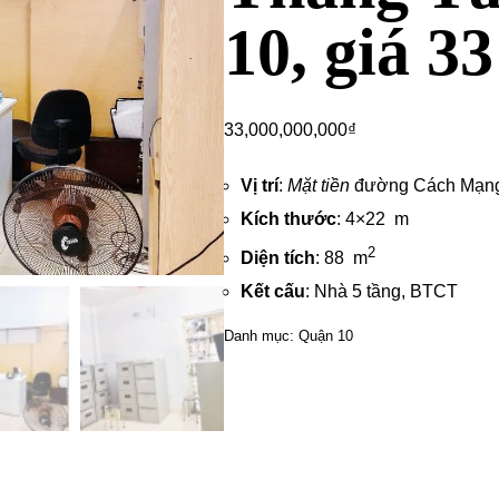
10, giá 33
33,000,000,000
₫
Vị trí
:
Mặt tiền
đường Cách Mạng
Kích thước
: 4×22 m
2
Diện tích
: 88 m
Kết cấu
: Nhà 5 tầng, BTCT
Danh mục:
Quận 10