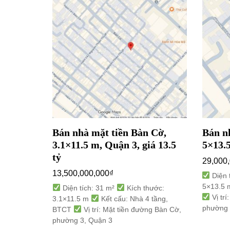
uyễn Duy
Bán nhà mặt tiền Bàn Cờ,
Bán n
uận 10,
3.1×11.5 m, Quận 3, giá 13.5
5×13.5
tỷ
29,000
13,500,000,000
₫
Diện 
5×13.5
 thước:
Diện tích: 31 m²
Kích thước:
Vị trí
 tầng,
3.1×11.5 m
Kết cấu: Nhà 4 tầng,
phường 
ng Nguyễn
BTCT
Vị trí: Mặt tiền đường Bàn Cờ,
 10
phường 3, Quận 3