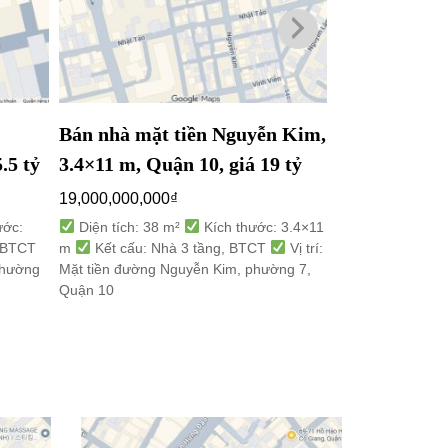
Bán nhà mặt tiền Nguyễn Kim,
Bán nhà mặt 
.5 tỷ
3.4×11 m, Quận 10, giá 19 tỷ
3.4×10 m, Qu
19,000,000,000
₫
15,000,000,000
ước:
Diện tích: 38 m²
Kích thước: 3.4×11
Diện tích: 30
, BTCT
m
Kết cấu: Nhà 3 tầng, BTCT
Vị trí:
m
Kết cấu: Nh
 phường
Mặt tiền đường Nguyễn Kim, phường 7,
Mặt tiền đường V
Quận 10
Quận 10