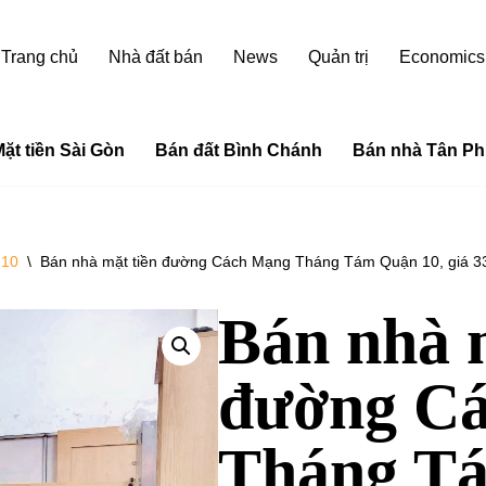
Trang chủ
Nhà đất bán
News
Quản trị
Economics
ặt tiền Sài Gòn
Bán đất Bình Chánh
Bán nhà Tân Ph
 10
\
Bán nhà mặt tiền đường Cách Mạng Tháng Tám Quận 10, giá 33
Bán nhà 
đường C
Tháng T